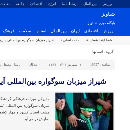
ورزش
بین الملل
ارتباط با ما
انرژی
اقتصادی
جامعه
مقالات
شباویز
پایگاه خبری شباویز
ورزش
اقتصادی
ایران
بین الملل
استانها
سلامت
فرهنگ
شما اینجا هستید »
صفحه اصلی »
شیراز میزبان سوگواره بین‌المللی آیین
گروه :
استانها
شناسه :
16537
۰۷ شهریور ۱۴۰۳ - ۲۱:۳۴
۰
دیدگاه
ارسال توسط :
پ
شیراز میزبان سوگواره بین‌المللی آ
مدیرکل میراث فرهنگی،گردشگر
میزبان سوگواره بین المللی "م
هشت استان کشور و چهار کشور 
نمایش در می‌آید.