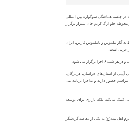
به در جلسه هماهنگی سوگواره بین المللی
راثی افزود: این رویداد بین‌المللی از ۱۱ تا ۱۴ شهریور ماه ۱۴۰۳ در محوطه جلو ارگ کریم خان شیراز برگزار
ط به آثار ملموس و ناملموس فارس، ایران
ور عربی است.
ا برگزار می شود.
ی، گردشگری و صنایع‌دستی فارس گفت: ۲۴ گروه ملی آیینی از استان‌های خراسان، هرمزگان،
مراسم حضور دارند و به‌اجرا برنامه می
گی کمک می‌کند بلکه بازاری برای توسعه
حرم اهل بیت(ع) به یکی از مقاصد گردشگر