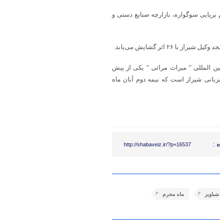
برپایی سوگواره، بازارچه صنایع دستی و
۲ اثر گشایش می‌یابد.
 المللی ” میراث مراثی ” یکی از پیش
زبانی شیراز است که نیمه دوم آبان ماه
 :
http://shabaveiz.ir/?p=16537
شباویز
ماه محرم