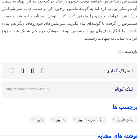
همسرش رضا عباس عواضه بودند. خودرو در حال حرکت بود که این پهپاد به سمت
آن موشکی پرتاب کرد اما به گوشه ماشین برخورد کرد و صدمه‌ای به سرنشینانش
وارد نشد. عواضه خودرو را متوقف کرد. کنار اتوبان ایستاد، پیاده شد و دست
همسرش را گرفت تا گوشه‌ای پناه بگیرند. سرنشین‌های خودروهای دیگر هم پیاده
شدند اما انگار هدف‌های پهپاد مشخص بودند. موشک دوم هم شلیک شد و زوج
ایرانی- لبنانی به شهادت رسیدند.
بازدیدها: 11
اشتراک گذاری :
لینک کوتاه :
http://shabaveiz.ir/?p=18216
برچسب ها
استان فارس
پایگاه خبری شباویز
شباویز
شهید
نوشته های مشابه