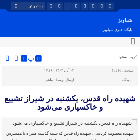
شباویز
پایگاه خبری شباویز
پ
گروه :
استانها
شناسه :
18216
۰۲ آبان ۱۴۰۳ - ۱۷:۴۸
۰
دیدگاه
ارسال توسط :
پناهی
شهیده راه قدس، یکشنبه در شیراز تشییع
و خاکسپاری می‌شود
شهیده معصومه کرباسی، شهیده راه قدس که شنبه گذشته همراه با همسرش