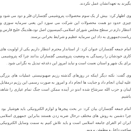
بگیرند به تعهداتشان عمل نکردند.
وی اظهار کرد: بیش از یک سوم محصولات پتروشیمی گچساران فلر و دود می شود و
چیزی حدود دو همت محصولات این شرکت می سوزد این یعنی سرمایه سوزی و
انتظار دارم در سطح مجلس شورای اسلامی،کمیسیون اصل نود،هلدینگ خلیج فارس و
ریاست‌جمهوری به داد این سرمایه عظیم و شرایط بحرانی برسند.
امام جمعه گچساران عنوان کرد: از استاندار محترم انتطار داریم یکی از اولویت های
کاری خودشان را رسیدگی به وضعیت پتروشیمی گچساران بدانند چرا که پتروشیمی
برای یک شهر و استان نعمت است و نباید امروز این دغدغه تبدیل به نگرانی شود .
وی گفت: نکته دیگر اینکه در روزهای گذشته رزیم صهیونیستی عملیات های بزرگی
علیه لبنان انجام داد و جنایت ها انجام داد و امروز به صورت رسمی این رژیم درمقابل
لبنان و حزب الله سرشاخ شده اندو در آینده ممکن است جنگ تمام عیاری را شاهد
باشیم.
امام جمعه گچساران بیان کرد: در بحث پیجرها و لوازم الکترونیکی باید هوشیار بود
چرا دشمن به روش های مختلف درحال ضربه زدن هستند بنابراین جمهوری اسلامی
ایران ام القرای جامعه اسلامی است و باید تلاش کنیم به سمت وسایل الکترونیکی
ساخت داخل و مطمئن برویم.