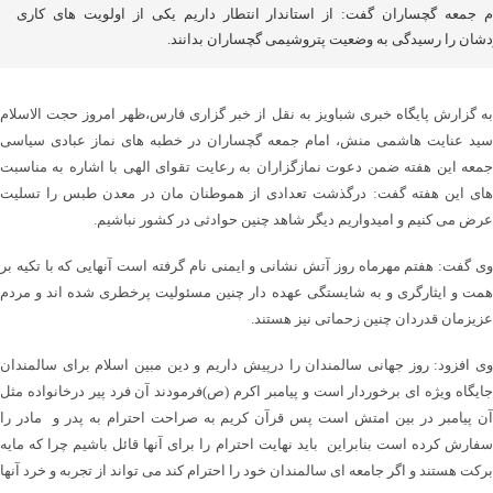
م جمعه گچساران گفت: از استاندار انتطار داریم یکی از اولویت های کاری
شان را رسیدگی به وضعیت پتروشیمی گچساران بدانند.
به گزارش پایگاه خبری شباویز به نقل از خبر گزاری فارس،ظهر امروز حجت الاسلام
سید عنایت هاشمی منش، امام جمعه گچساران در خطبه های نماز عبادی سیاسی
جمعه این هفته ضمن دعوت نمازگزاران به رعایت تقوای الهی با اشاره به مناسبت
های این هفته گفت: درگذشت تعدادی از هموطنان مان در معدن طبس را تسلیت
عرض می کنیم و امیدواریم دیگر شاهد چنین حوادثی در کشور نباشیم.
وی گفت: هفتم مهرماه روز آتش نشانی و ایمنی نام گرفته است آنهایی که با تکیه بر
همت و ایثارگری و به شایستگی عهده دار چنین مسئولیت پرخطری شده اند و مردم
عزیزمان قدردان چنین زحماتی نیز هستند.
وی افزود: روز جهانی سالمندان را درپیش داریم و دین مبین اسلام برای سالمندان
جایگاه ویژه ای برخوردار است و پیامبر اکرم (ص)فرمودند آن فرد پیر درخانواده مثل
آن پیامبر در بین امتش است پس قرآن کریم به صراحت احترام به پدر و مادر را
سفارش کرده است بنابراین باید نهایت احترام را برای آنها قائل باشیم چرا که مایه
برکت هستند و اگر جامعه ای سالمندان خود را احترام کند می تواند از تجربه و خرد آنها