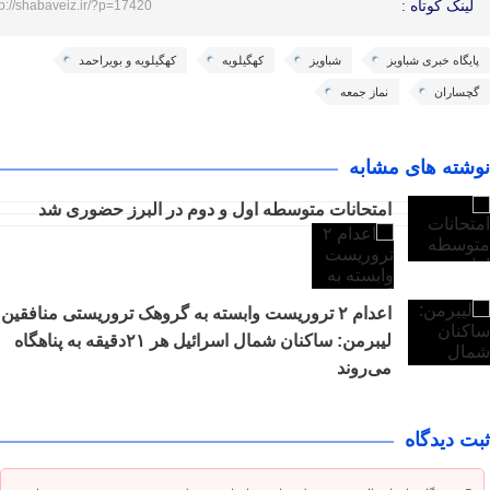
لینک کوتاه :
tp://shabaveiz.ir/?p=17420
پایگاه خبری شباویز
شباویز
کهگیلویه
کهگیلویه و بویراحمد
گچساران
نماز جمعه
نوشته های مشابه
امتحانات متوسطه اول و دوم در البرز حضوری شد
اعدام ۲ تروریست وابسته به گروهک تروریستی منافقین
لیبرمن: ساکنان شمال اسرائیل هر ۲۱دقیقه به پناهگاه
می‌روند
ثبت دیدگاه