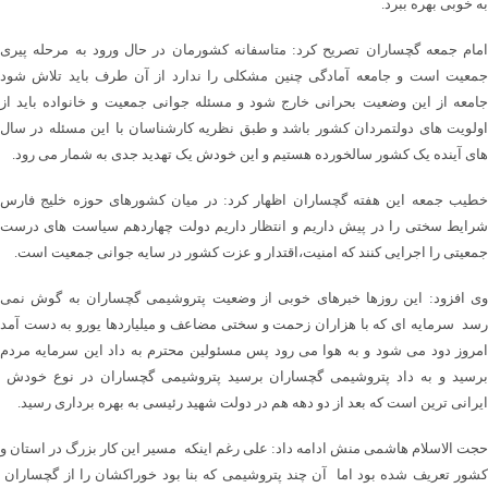
به خوبی بهره ببرد.
امام جمعه گچساران تصریح کرد: متاسفانه کشورمان در حال ورود به مرحله پیری
جمعیت است و جامعه آمادگی چنین مشکلی را ندارد از آن طرف باید تلاش شود
جامعه از این وضعیت بحرانی خارج شود و مسئله جوانی جمعیت و خانواده باید از
اولویت های دولتمردان کشور باشد و طبق نظریه کارشناسان با این مسئله در سال
های آینده یک کشور سالخورده هستیم و این خودش یک تهدید جدی به شمار می رود.
خطیب جمعه این هفته گچساران اظهار کرد: در میان کشورهای حوزه خلیج فارس
شرایط سختی را در پیش داریم و انتظار داریم دولت چهاردهم سیاست های درست
جمعیتی را اجرایی کنند که امنیت،اقتدار و عزت کشور در سایه جوانی جمعیت است.
وی افزود: این روزها خبرهای خوبی از وضعیت پتروشیمی گچساران به گوش نمی
رسد سرمایه ای که با هزاران زحمت و سختی مضاعف و میلیاردها یورو به دست آمد
امروز دود می شود و به هوا می رود پس مسئولین محترم به داد این سرمایه مردم
برسید و به داد پتروشیمی گچساران برسید پتروشیمی گچساران در نوع خودش
ایرانی ترین است که بعد از دو دهه هم در دولت شهید رئیسی به بهره برداری رسید.
حجت الاسلام هاشمی منش ادامه داد: علی رغم اینکه مسیر این کار بزرگ در استان و
کشور تعریف شده بود اما آن چند پتروشیمی که بنا بود خوراکشان را از گچساران