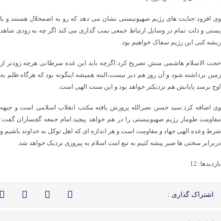
وی افزود:جنایت های رژیم صهیونیستی نشان می دهد که رو به اضمحلال هستند و با
پستی و ذلت تمام در وسایل ارتباط جمعی بمب گذاری می کند اگر چه به زودی شاهد
ریشه کنی این رژیم سفاک خواهیم بود.
حجت الاسلام هاشمی منش تصریح کرد:اگرچه باید این غده سرطانی هرچه زودتر از
زمین برداشته شود و آن روز هم دیر نیست،البته همیشه اینگونه بود که هرگاه ظلم به
اوج برسد پایانش هم نزدیکتر خواهد بود و این سنت الهی است.
وی اضافه کرد:سید حسن نصرالله پرورش یافته مکتب انقلاب اسلامی است و جبهه
مقاومت طومار رژیم صهیونیستی را در هم خواهد پیچید.امام جمعه گچساران گفت:
شرط وعده الهی جهاد و مقاومت است و هر اندازه ای که اهل توکل به خداوند باشیم و
دربرابر سختی ها صبر پیشه کنیم به تبع امت اسلام به پیروزی نزدیک خواهد شد.
بازدیدها: 12
اشتراک گذاری :