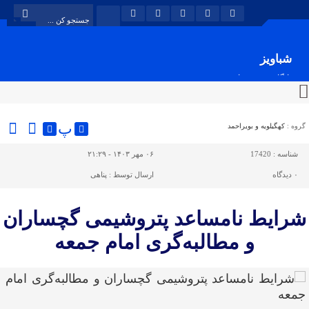
شباویز
پایگاه خبری شباویز
پ
گروه :
کهگیلویه و بویراحمد
شناسه :
17420
۰۶ مهر ۱۴۰۳ - ۲۱:۲۹
۰
دیدگاه
ارسال توسط :
پناهی
شرایط نامساعد پتروشیمی گچساران
و مطالبه‌گری امام جمعه