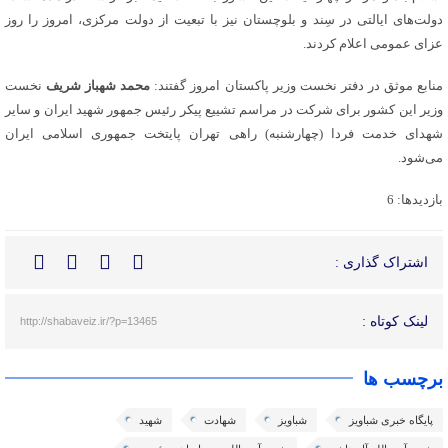
دولت‌های ایالتی در سِند و بلوچستان نیز با تبعیت از دولت مرکزی، امروز را روز
عزای عمومی اعلام کردند.
منابع موثق در دفتر نخست وزیر پاکستان امروز گفتند:
محمد شهباز شریف
نخست
وزیر این کشور برای شرکت در مراسم تشییع پیکر رئیس جمهور شهید ایران و سایر
شهدای خدمت فردا (چهارشنبه) راهی تهران پایتخت جمهوری اسلامی ایران
می‌شود.
بازدیدها: 6
اشتراک گذاری :
لینک کوتاه :
http://shabaveiz.ir/?p=13465
برچسب ها
پایگاه خبری شباویز
شباویز
شهادت
شهید