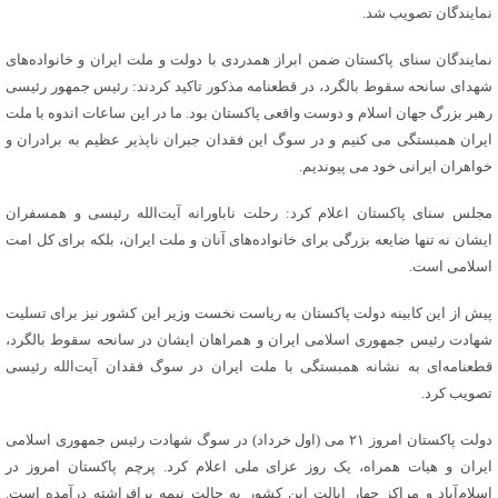
نمایندگان تصویب شد.
نمایندگان سنای پاکستان ضمن ابراز همدردی با دولت و ملت ایران و خانواده‌های
شهدای سانحه سقوط بالگرد، در قطعنامه مذکور تاکید کردند: رئیس جمهور رئیسی
رهبر بزرگ جهان اسلام و دوست واقعی پاکستان بود. ما در این ساعات اندوه با ملت
ایران همبستگی می کنیم و در سوگ این فقدان جبران ناپذیر عظیم به برادران و
خواهران ایرانی خود می پیوندیم.
مجلس سنای پاکستان اعلام کرد: رحلت ناباورانه آیت‌الله رئیسی و همسفران
ایشان نه تنها ضایعه بزرگی برای خانواده‌های آنان و ملت ایران، بلکه برای کل امت
اسلامی است.
پیش از این کابینه دولت پاکستان به ریاست نخست وزیر این کشور نیز برای تسلیت
شهادت رئیس جمهوری اسلامی ایران و همراهان ایشان در سانحه سقوط بالگرد،
قطعنامه‌ای به نشانه همبستگی با ملت ایران در سوگ فقدان آیت‌الله رئیسی
تصویب کرد.
دولت پاکستان امروز ۲۱ می (اول خرداد) در سوگ شهادت رئیس جمهوری اسلامی
ایران و هیات همراه، یک روز عزای ملی اعلام کرد. پرچم پاکستان امروز در
اسلام‌آباد و مراکز چهار ایالت این کشور به حالت نیمه برافراشته درآمده است.