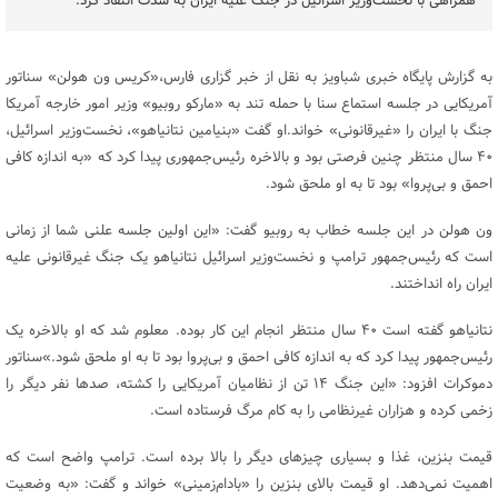
همراهی با نخست‌وزیر اسرائیل در جنگ علیه ایران به شدت انتقاد کرد.
به گزارش پایگاه خبری شباویز به نقل از خبر گزاری فارس،«کریس ون هولن» سناتور
آمریکایی در جلسه استماع سنا با حمله تند به «مارکو روبیو» وزیر امور خارجه آمریکا
جنگ با ایران را «غیرقانونی» خواند.او گفت «بنیامین نتانیاهو»، نخست‌وزیر اسرائیل،
۴۰ سال منتظر چنین فرصتی بود و بالاخره رئیس‌جمهوری پیدا کرد که «به اندازه کافی
احمق و بی‌پروا» بود تا به او ملحق شود.
ون هولن در این جلسه خطاب به روبیو گفت: «این اولین جلسه علنی شما از زمانی
است که رئیس‌جمهور ترامپ و نخست‌وزیر اسرائیل نتانیاهو یک جنگ غیرقانونی علیه
ایران راه انداختند.
نتانیاهو گفته است ۴۰ سال منتظر انجام این کار بوده. معلوم شد که او بالاخره یک
رئیس‌جمهور پیدا کرد که به اندازه کافی احمق و بی‌پروا بود تا به او ملحق شود.»سناتور
دموکرات افزود: «این جنگ ۱۴ تن از نظامیان آمریکایی را کشته، صدها نفر دیگر را
زخمی کرده و هزاران غیرنظامی را به کام مرگ فرستاده است.
قیمت بنزین، غذا و بسیاری چیزهای دیگر را بالا برده است. ترامپ واضح است که
اهمیت نمی‌دهد. او قیمت بالای بنزین را «بادام‌زمینی» خواند و گفت: «به وضعیت