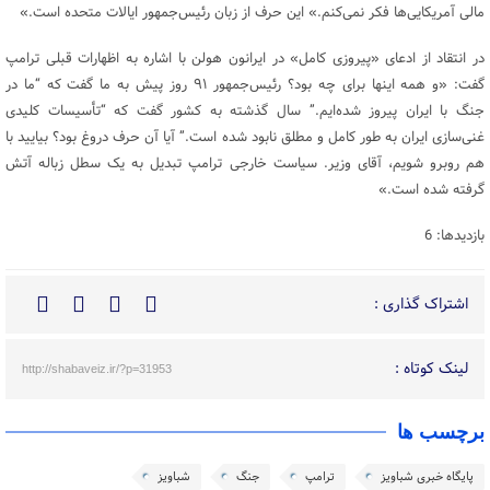
مالی آمریکایی‌ها فکر نمی‌کنم.» این حرف از زبان رئیس‌جمهور ایالات متحده است.»
در انتقاد از ادعای «پیروزی کامل» در ایرانون هولن با اشاره به اظهارات قبلی ترامپ
گفت: «و همه اینها برای چه بود؟ رئیس‌جمهور ۹۱ روز پیش به ما گفت که “ما در
جنگ با ایران پیروز شده‌ایم.” سال گذشته به کشور گفت که “تأسیسات کلیدی
غنی‌سازی ایران به طور کامل و مطلق نابود شده است.” آیا آن حرف دروغ بود؟ بیایید با
هم روبرو شویم، آقای وزیر. سیاست خارجی ترامپ تبدیل به یک سطل زباله آتش
گرفته شده است.»
بازدیدها: 6
اشتراک گذاری :
لینک کوتاه :
http://shabaveiz.ir/?p=31953
برچسب ها
پایگاه خبری شباویز
ترامپ
جنگ
شباویز