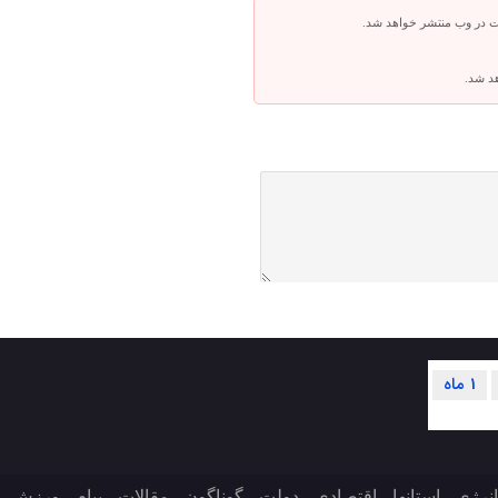
ت در وب منتشر خواهد شد.
هد شد.
1 ماه
انرژی
استانها
اقتصادی
دولت
گوناگون
مقالات
پیام
ورزش