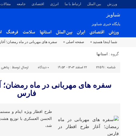
ورزش
بین الملل
ارتباط با ما
انرژی
اقتصادی
جامعه
مقالات
شباویز
پایگاه خبری شباویز
ورزش
اقتصادی
ایران
بین الملل
استانها
سلامت
فرهنگ
ا
شما اینجا هستید »
صفحه اصلی »
سفره های مهربانی در ماه رمضان؛ آغا
گروه :
استانها
شناسه :
22591
۲۲ اسفند ۱۴۰۳ - ۱۹:۵۴
۰
دیدگاه
ارسال توسط :
پناهی
سفره های مهربانی در ماه رمضان؛ آ
فارس
طرح افطار ویژه ایتام و مست
الحسن العسکری با توزیع هشت 
شد،