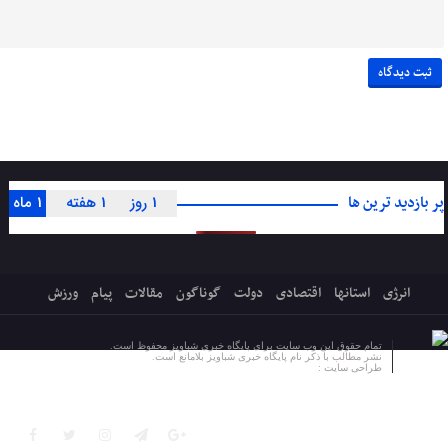
پر بازدید ترین ها
1 روز
1 هفته
1 ماه
انرژی
استانها
اقتصادی
دولت
گوناگون
مقالات
پیام
ورزش
تمام حقوق این وب سایت برای پایگاه خبری شباویز محفوظ است.
نشر مطالب با ذکر نام پایگاه خبری شباویز بلامانع است.
طراحی سایت :
پایگاه خبری شباویز