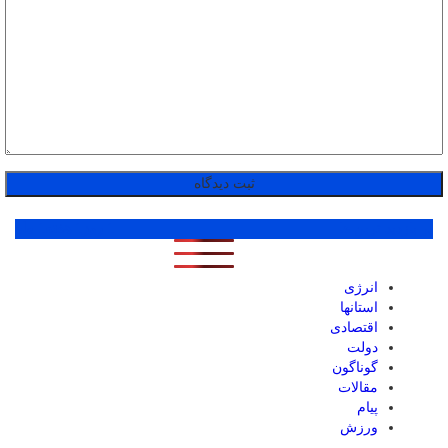
پر بازدید ترین ها
1 روز
1 هفته
1 ماه
انرژی
استانها
اقتصادی
دولت
گوناگون
مقالات
پیام
ورزش