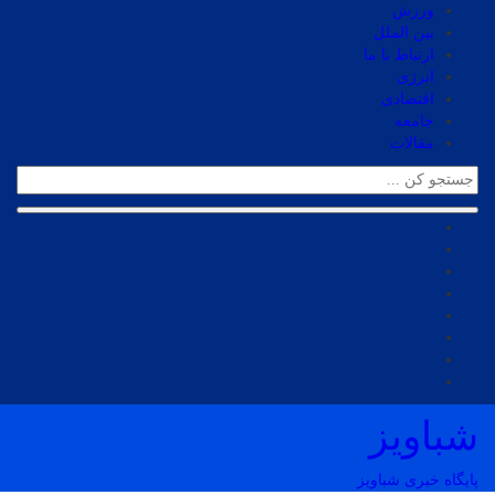
ورزش
بین الملل
ارتباط با ما
انرژی
اقتصادی
جامعه
مقالات
شباویز
پایگاه خبری شباویز