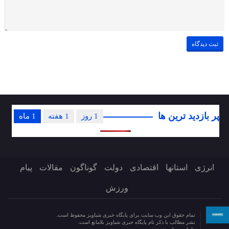
پر بازدید ترین ها
1 روز
1 هفته
1 ماه
انرژی
استانها
اقتصادی
دولت
گوناگون
مقالات
پیام
ورزش
تمام حقوق این وب سایت برای پایگاه خبری شباویز محفوظ است.
نشر مطالب با ذکر نام پایگاه خبری شباویز بلامانع است.