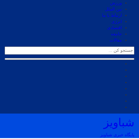
ورزش
بین الملل
ارتباط با ما
انرژی
اقتصادی
جامعه
مقالات
شباویز
پایگاه خبری شباویز