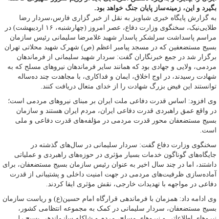
بگیرد و این، زمینه‌ساز پایان جنگ خواهد بود.
به گزارش پایگاه خبری شباویز به نقل از خبر گزاری فارس،سردار رضا
طلایی‌نیک، سخنگوی وزارت دفاع، عصر امروز (چهارشنبه، ۱۶ اردیبهشت) در
مراسم پاسداشت سرلشکر پاسدار شهید غلامرضا سلیمانی رئیس سازمان
بسیج مستضعفین که در مسجد پیامبر اعظم (ص) شهرک شهید محلاتی تهران
برگزار شد در جمع خبرنگاران گفت: سردار شهید سلیمانی از فرماندهان
مردمی، ولایی و جهادی بود که همانند سایر فرماندهان نیروهای مسلح که به
شهادت رسیدند، در اوج اخلاق، ایمان و فداکاری، با مجاهدت چند ده‌ساله
توانستند این فیض بزرگ شهادت را از خدای متعال دریافت کنند.
وی افزود: اساس قدرت دفاعی ملت ایران بر مبنای نیروهای مردمی است؛
در واقع عمق راهبردی قدرت دفاعی ایران، مردم ایران هستند و سازمان
بسیج مستضعفان محور قدرت مردمی در مؤلفه‌های قدرت دفاعی و ملی
است.
سخنگوی وزارت دفاع گفت: سردار سلیمانی در سال‌های گذشته در
جایگاه‌های گوناگون خدمات بسیار مؤثری در حوزه‌های راهبردی و عملیاتی
داشتند، اما در چند سال اخیر به عنوان رئیس سازمان بسیج مستضعفان، برای
آماده‌سازی ظرفیت‌های مردمی در جهت امنیت داخلی و پشتیبانی از قدرت
دفاعی در مواجهه با تهدیدات خارجی، نقش مؤثری ایفا کردند.
وی ادامه داد: همزمان با فرماندهی قرارگاه امام حسین(ع) و ریاست سازمان
بسیج مستضعفان، سردار سلیمانی در کمک به مجموعه انتظامی کشور،
نیروهای اطلاعاتی و نیروهای مسلح، مردم و شاکله سازماندهی بسیج را