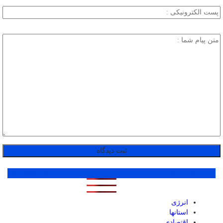
پر بازدید ترین ها
1 روز
1 هفته
1 ماه
انرژی
استانها
اقتصادی