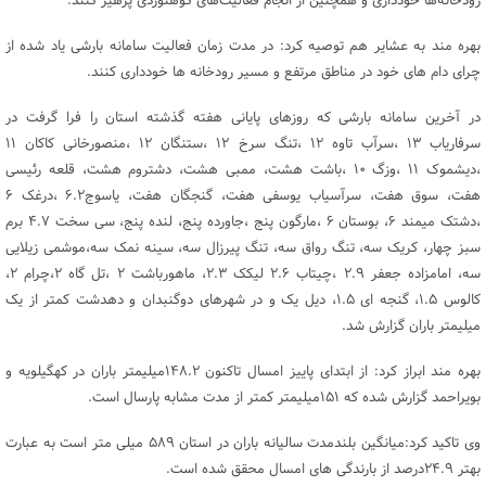
رودخانه‌ها خودداری و همچنین از انجام فعالیت‌های کوهنوردی پرهیز کنند.
بهره مند به عشایر هم توصیه کرد: در مدت زمان فعالیت سامانه بارشی یاد شده از
چرای دام های خود در مناطق مرتفع و مسیر رودخانه ها خودداری کنند.
در آخرین سامانه بارشی که روزهای پایانی هفته گذشته استان را فرا گرفت در
سرفاریاب ۱۳ ،سرآب تاوه ۱۲ ،تنگ سرخ ۱۲ ،ستنگان ۱۲ ،منصورخانی کاکان ۱۱
،دیشموک ۱۱ ،وزگ ۱۰ ،باشت هشت، ممبی هشت، دشتروم هشت، قلعه رئیسی
هفت، سوق هفت، سرآسیاب یوسفی هفت، گنجگان هفت، یاسوج۶.۲ ،درغک ۶
،دشتک میمند ۶، بوستان ۶ ،مارگون پنج ،جاورده پنج، لنده پنج، سی سخت ۴.۷ برم
سبز چهار، کریک سه، تنگ رواق سه، تنگ پیرزال سه، سینه نمک سه،موشمی زیلایی
سه، امامزاده جعفر ۲.۹ ،چیتاب ۲.۶ لیکک ۲.۳، ماهورباشت ۲ ،تل گاه ۲،چرام ۲،
کالوس ۱.۵، گنجه ای ۱.۵، دیل یک و در شهرهای دوگنبدان و دهدشت کمتر از یک
میلیمتر باران گزارش شد.
بهره مند ابراز کرد: از ابتدای پاییز امسال تاکنون ۱۴۸.۲میلیمتر باران در کهگیلویه و
بویراحمد گزارش شده که ۱۵۱میلیمتر کمتر از مدت مشابه پارسال است.
وی تاکید کرد:میانگین بلندمدت سالیانه باران در استان ۵۸۹ میلی متر است به عبارت
بهتر ۲۴.۹درصد از بارندگی های امسال محقق شده است.