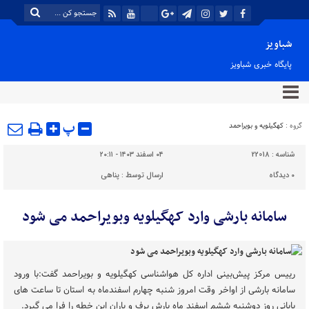
شباویز
پایگاه خبری شباویز
پ
گروه :
کهگیلویه و بویراحمد
شناسه :
22018
۰۴ اسفند ۱۴۰۳ - ۲۰:۱۱
۰
دیدگاه
ارسال توسط :
پناهی
سامانه بارشی وارد کهگیلویه وبویراحمد می شود
رییس مرکز پیش‌بینی اداره کل هواشناسی کهگیلویه و بویراحمد گفت:با ورود
سامانه بارشی از اواخر وقت امروز شنبه چهارم اسفندماه به استان تا ساعت های
پایانی روز دوشنبه ششم اسفند ماه بارش برف و باران این خطه را فرا می گیرد.