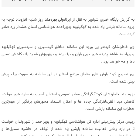
به گزارش پایگاه خبری شباویز به نقل از ایرنا،
ولی بهره‌مند
روز شنبه
افزود:با توجه به
ورود سامانه بارشی یاد شده به کهگیلویه وبویراحمد هواشناسی استان هشدار زرد صادر
کرده است.
وی خاطرنشان کرد:در پی ورود این سامانه مناطق گرمسیری و سردسیری کهگیلویه
وبویراحمد شاهد پدیده های جوی باران و برف،رعد و برق،وزش شدید باد، کاهش نسبی
دما و مه خواهد بود .
وی تصریح کرد: بارش های مناطق مرتفع استان در این سامانه به صورت برف پیش
بینی شده است.
بهره مند خاطرنشان کرد:آبگرفتگی معابر عمومی، احتمال آسیب به سازه های موقت،
کاهش دید افقی،لغزندگی جاده ها و امکان انسداد محورهای برفگیر از مهم‌ترین
خطرات این سامانه بارشی است.
رییس مرکز پیش‌بینی اداره کل هواشناسی کهگیلویه و بویراحمد از شهروندان خواست
تا در بازه زمانی فعالیت سامانه بارشی یاد شده از توقف در حاشیه مسیل‌ها و