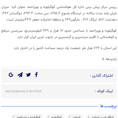
رییس مرکز پیش بینی اداره کل هواشناسی کهگیلویه و بویراحمد عنوان کرد: میزان
بارش بلند مدت سالانه در ایستگاه یاسوج ۷۹۵.۴، سی سخت ۶۹۴.۴، دوگنبدان ۴۴۲،
دهدشت ۵۱۲، لیکک ۴۱۲ ، مارگون۶۴۲ و منطقه امامزاده جعفر ۴۴۹میلیمتر است.
کهگیلویه و بویراحمد با مساحتی حدود ۱۶ هزار و ۲۴۹ کیلومترمربع، سرزمینی مرتفع
و کوهستانی با اقلیم سردسیری و گرمسیری در جنوب غربی ایران قرار دارد.
این استان با ۷۲۶ هزار نفر جمعیت یک درصد مساحت کشور را در اختیار دارد
بازدیدها: 6
اشتراک گذاری :
لینک کوتاه :
http://shabaveiz.ir/?p=22018
برچسب ها
پایگاه خبری شباویز
شباویز
کهگیلویه
کهگیلویه و بویراحمد