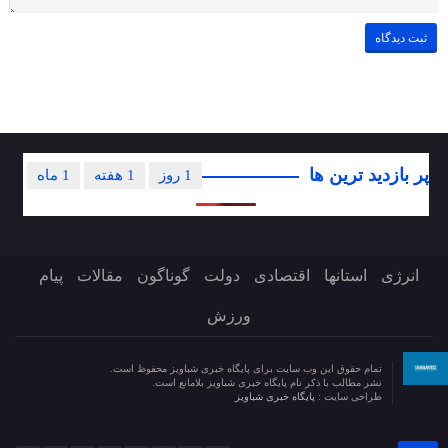
پر بازدید ترین ها
1 روز
1 هفته
1 ماه
انرژی
استانها
اقتصادی
دولت
گوناگون
مقالات
پیام
ورزش
تمام حقوق این وب سایت برای پایگاه خبری شباویز محفوظ است.
نشر مطالب با ذکر نام پایگاه خبری شباویز بلامانع است.
طراحی سایت :
پایگاه خبری شباویز