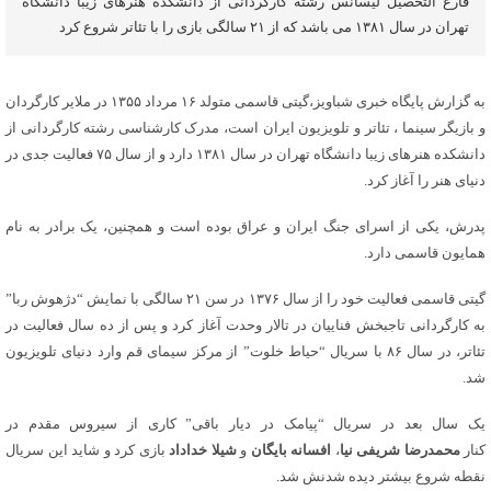
فارغ التحصیل لیسانس رشته کارگردانی از دانشکده هنرهای زیبا دانشگاه
تهران در سال ۱۳۸۱ می باشد که از ۲۱ سالگی بازی را با تئاتر شروع کرد
به گزارش پایگاه خبری شباویز،گیتی قاسمی متولد ۱۶ مرداد ۱۳۵۵ در ملایر کارگردان
و بازیگر سینما ، تئاتر و تلویزیون ایران است، مدرک کارشناسی رشته کارگردانی از
دانشکده هنرهای زیبا دانشگاه تهران در سال ۱۳۸۱ دارد و از سال ۷۵ فعالیت جدی در
دنیای هنر را آغاز کرد.
پدرش، یکی از اسرای جنگ ایران و عراق بوده است و همچنین، یک برادر به نام
همایون قاسمی دارد.
گیتی قاسمی فعالیت خود را از سال ۱۳۷۶ در سن ۲۱ سالگی با نمایش “دژهوش ربا”
به کارگردانی تاجبخش فناییان در تالار وحدت آغاز کرد و پس از ده سال فعالیت در
تئاتر، در سال ۸۶ با سریال “حیاط خلوت” از مرکز سیمای قم وارد دنیای تلویزیون
شد.
یک سال بعد در سریال “پیامک در دیار باقی” کاری از سیروس مقدم در
کنار
محمدرضا شریفی نیا
،
افسانه بایگان
و
شیلا خداداد
بازی کرد و شاید این سریال
نقطه شروع بیشتر دیده شدنش شد.