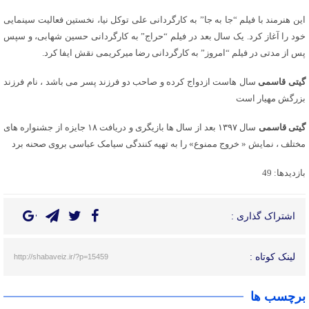
این هنرمند با فیلم “جا به جا” به کارگردانی علی توکل نیا، نخستین فعالیت سینمایی
خود را آغاز کرد. یک سال بعد در فیلم “حراج” به کارگردانی حسین شهابی، و سپس
پس از مدتی در فیلم “امروز” به کارگردانی رضا میرکریمی نقش ایفا کرد.
گیتی قاسمی
سال هاست ازدواج کرده و صاحب دو فرزند پسر می باشد ، نام فرزند
بزرگش مهیار است
گیتی قاسمی
سال ۱۳۹۷ بعد از سال ها بازیگری و دریافت ۱۸ جایزه از جشنواره های
مختلف ، نمایش « خروج ممنوع» را به تهیه کنندگی سیامک عباسی بروی صحنه برد
بازدیدها: 49
اشتراک گذاری :
لینک کوتاه :
http://shabaveiz.ir/?p=15459
برچسب ها