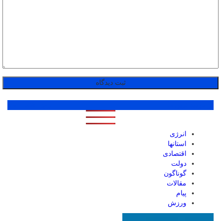
پر بازدید ترین ها
1 روز
1 هفته
1 ماه
انرژی
استانها
اقتصادی
دولت
گوناگون
مقالات
پیام
ورزش