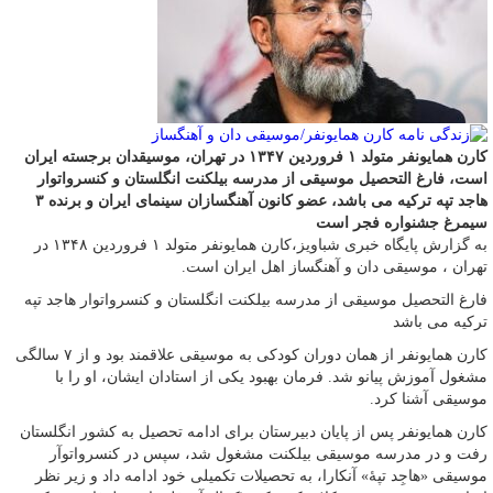
کارن همایونفر متولد ۱ فروردین ۱۳۴۷ در تهران، موسیقدان برجسته ایران
است، فارغ التحصیل موسیقی از مدرسه بیلکنت انگلستان و کنسرواتوار
هاجد تپه ترکیه می باشد، عضو کانون آهنگسازان سینمای ایران و برنده ۳
سیمرغ جشنواره فجر است
به گزارش پایگاه خبری شباویز،کارن همایونفر متولد ۱ فروردین ۱۳۴۸ در
تهران ، موسیقی دان و آهنگساز اهل ایران است.
فارغ التحصیل موسیقی از مدرسه بیلکنت انگلستان و کنسرواتوار هاجد تپه
ترکیه می باشد
کارن همایونفر از همان دوران کودکی به موسیقی علاقمند بود و از ۷ سالگی
مشغول آموزش پیانو شد. فرمان بهبود یکی از استادان ایشان، او را با
موسیقی آشنا کرد.
کارن همایونفر پس از پایان دبیرستان برای ادامه تحصیل به کشور انگلستان
رفت و در مدرسه موسیقی بیلکنت مشغول شد، سپس در کنسرواتوآر
موسیقی «هاجِد تپهٔ» آنکارا، به تحصیلات تکمیلی خود ادامه داد و زیر نظر