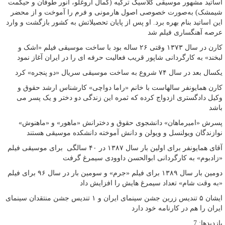
اساتید مشهور موسیقی کلاسیک ترکیه (کمال آروغلو، انور طوفان و حیکمت
شیمشک) به‌صورت خصوصی اصول هارمونی و فرم را آموخت و از محضر
این اساتید بنام بهره برد. او پس از پایان تحصیلاتش به کشور بازگشت و وارد
عرصه آهنگساری فیلم شد
کارن در سال ۱۳۷۳ وقتی ۲۶ ساله بود با ساخت موسیقی فیلم «اشک و
لبخند» به کارگردانی شاپور قریب فعالیت حرفه ای را در ایران آغاز نمود
یکسال بعد در سال ۷۴ شروع به ساخت موسیقی سریال «دو پنجره» کرد
کارن همایونفر سالهاست با خانم «راما دواچی» کارشناس ارشد حقوق و
وکیل دادگستری ازدواج کرده که ثمره این زندگی دو دختر و یک پسر می
باشد
پسرش «امیر‌ماهان» دانشجوی حقوق و دخترانش «ماهور» و «ماهنوش»
نوازندگان ویولنسل و ویولن و دانش آموخته دانشکده موسیقی هستند
آقای همایونفر برای اولین بار سال ۱۳۸۷ در ۴۰ سالگی برای موسیقی فیلم
«زادبوم» به کارگردانی ابوالحسن داوودی سیمرغ گرفت
دومین بار سال ۱۳۸۹ برای فیلم «جرم» و سومین بار در سال ۹۶ برای فیلم
«به وقت شام» تعداد سیمرغ هایش را افزایش داد
ایشان ۵ تندیس زرین جشن سینمای ایران و ۱ تندیس جشن منتقدان سینمای
ایران را هم در کارنامه خود دارد
بازدیدها: 7