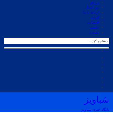
ورزش
بین الملل
ارتباط با ما
انرژی
اقتصادی
جامعه
مقالات
شباویز
پایگاه خبری شباویز