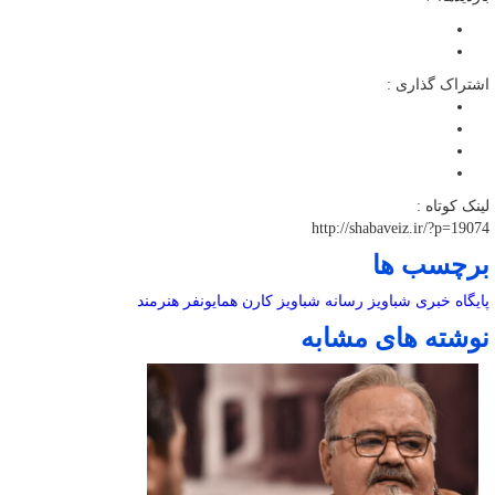
اشتراک گذاری :
لینک کوتاه :
http://shabaveiz.ir/?p=19074
برچسب ها
پایگاه خبری شباویز
رسانه
شباویز
کارن همایونفر
هنرمند
نوشته های مشابه