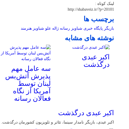
لینک کوتاه :
http://shabaveiz.ir/?p=20101
برچسب ها
بازیگر
پایگاه خبری شباویز
رسانه
ژاله علو
شباویز
هنرمند
نوشته های مشابه
اکبر عبدی
درگذشت
سه عامل مهم
پذیرش آتش‌بس
لبنان توسط
آمریکا از نگاه
فعالان رسانه
اکبر عبدی درگذشت
اکبر عبدی، بازیگر نامدار سینما، تئاتر و تلویزیون کشورمان درگذشت.