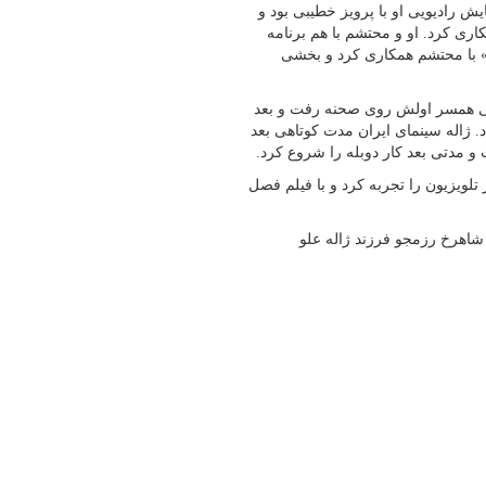
ن نمایش رادیویی او با پرویز خطیبی بود و
ری کرد. او و محتشم با هم برنامه
» با محتشم همکاری کرد و بخشی
دانی همسر اولش روی صحنه رفت و بعد
د. ژاله سینمای ایران مدت کوتاهی بعد
و مدتی بعد کار دوبله را شروع کرد.
ختارنامه آخرین تجربه بازیگری بانو ژاله علو در سال ۱۳۹۰ در تلویزیون را تجربه کرد و با فیلم فصل
 شاهرخ رزمجو فرزند ژاله علو