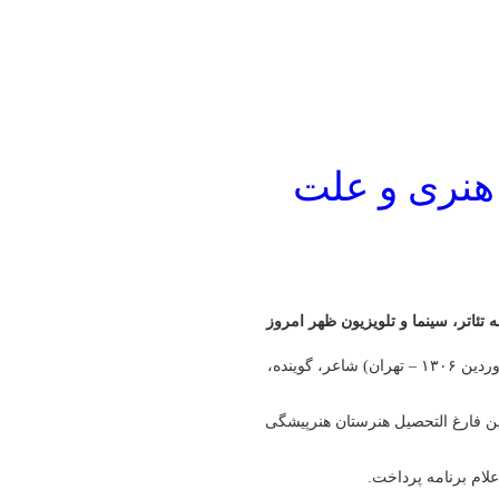
 هنری و علت
 هنرپیشه تئاتر، سینما و تلویزیون ظهر امروز
به گزارش پایگاه خبری شباویز،ژاله علو (زادنام شوکت علو زادهٔ ۱ فروردین ۱۳۰۶ – تهران) شاعر، گوینده،
حصیل دانشسرای مقدماتی تهران سال ۱۳۲۶ و همچنین فارغ التحصیل هنرستان هنرپیشگی
علام برنامه پرداخت.