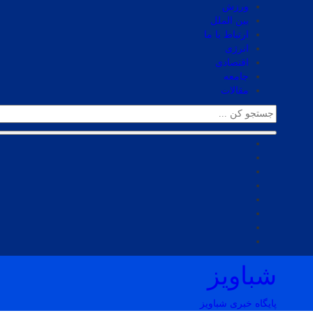
ورزش
بین الملل
ارتباط با ما
انرژی
اقتصادی
جامعه
مقالات
شباویز
پایگاه خبری شباویز