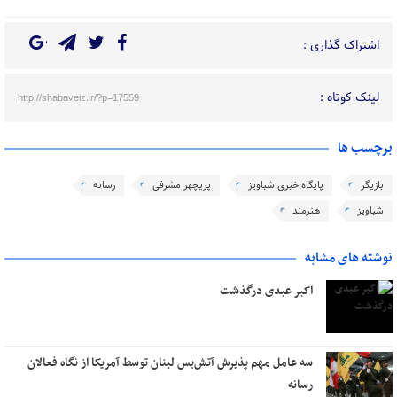
اشتراک گذاری :
لینک کوتاه :
http://shabaveiz.ir/?p=17559
برچسب ها
بازیگر
پایگاه خبری شباویز
پریچهر مشرفی
رسانه
شباویز
هنرمند
نوشته های مشابه
اکبر عبدی درگذشت
سه عامل مهم پذیرش آتش‌بس لبنان توسط آمریکا از نگاه فعالان
رسانه