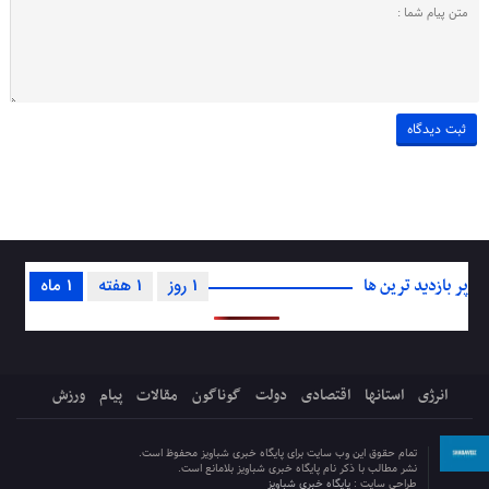
پر بازدید ترین ها
1 روز
1 هفته
1 ماه
انرژی
استانها
اقتصادی
دولت
گوناگون
مقالات
پیام
ورزش
تمام حقوق این وب سایت برای پایگاه خبری شباویز محفوظ است.
نشر مطالب با ذکر نام پایگاه خبری شباویز بلامانع است.
طراحی سایت :
پایگاه خبری شباویز