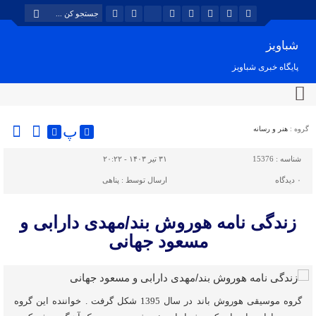
شباویز
پایگاه خبری شباویز
پ
گروه :
هنر و رسانه
شناسه :
15376
۳۱ تیر ۱۴۰۳ - ۲۰:۲۲
۰
دیدگاه
ارسال توسط :
پناهی
زندگی نامه هوروش بند/مهدی دارابی و
مسعود جهانی
گروه موسیقی هوروش باند در سال 1395 شکل گرفت . خواننده این گروه