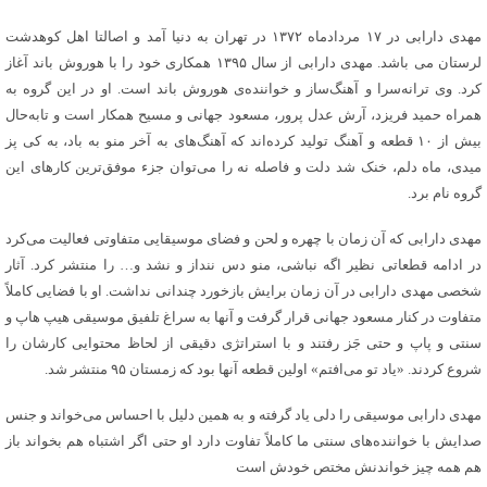
مهدی دارابی در ۱۷ مردادماه ۱۳۷۲ در تهران به دنیا آمد و اصالتا اهل کوهدشت
لرستان می باشد. مهدی دارابی از سال ۱۳۹۵ همکاری خود را با هوروش باند آغاز
کرد. وی ترانه‌سرا و آهنگ‌ساز و خواننده‌ی هوروش باند است. او در این گروه به
همراه حمید فریزد، آرش عدل پرور، مسعود جهانی و مسیح همکار است و تابه‌حال
بیش از ۱۰ قطعه و آهنگ تولید کرده‌اند که آهنگ‌های به آخر منو به باد، به کی پز
میدی، ماه دلم، خنک شد دلت و فاصله نه را می‌توان جزء موفق‌ترین کارهای این
گروه نام برد.
مهدی دارابی که آن زمان با چهره و لحن و فضای موسیقایی متفاوتی فعالیت می‌کرد
در ادامه قطعاتی نظیر اگه نباشی، منو دس ننداز و نشد و… را منتشر کرد. آثار
شخصی مهدی دارابی در آن زمان برایش بازخورد چندانی نداشت. او با فضایی کاملاً
متفاوت در کنار مسعود جهانی قرار گرفت و آنها به سراغ تلفیق موسیقی هیپ هاپ و
سنتی و پاپ و حتی جَز رفتند و با استراتژی دقیقی از لحاظ محتوایی کارشان را
شروع کردند. «یاد تو می‌افتم» اولین قطعه آنها بود که زمستان ۹۵ منتشر شد.
مهدی دارابی موسیقی را دلی یاد گرفته و به همین دلیل با احساس می‌خواند و جنس
صدایش با خواننده‌های سنتی ما کاملاً تفاوت دارد او حتی اگر اشتباه هم بخواند باز
هم همه چیز خواندنش مختص خودش است