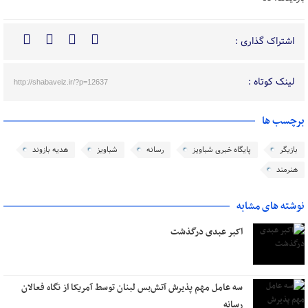
اشتراک گذاری :
لینک کوتاه :
http://shabaveiz.ir/?p=12637
برچسب ها
بازیگر
پایگاه خبری شباویز
رسانه
شباویز
هدیه بازوند
هنرمند
نوشته های مشابه
اکبر عبدی درگذشت
سه عامل مهم پذیرش آتش‌بس لبنان توسط آمریکا از نگاه فعالان
رسانه