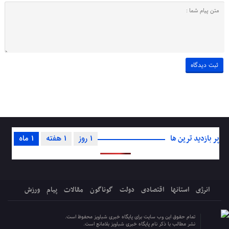
پر بازدید ترین ها
1 روز
1 هفته
1 ماه
انرژی
استانها
اقتصادی
دولت
گوناگون
مقالات
پیام
ورزش
تمام حقوق این وب سایت برای پایگاه خبری شباویز محفوظ است.
نشر مطالب با ذکر نام پایگاه خبری شباویز بلامانع است.