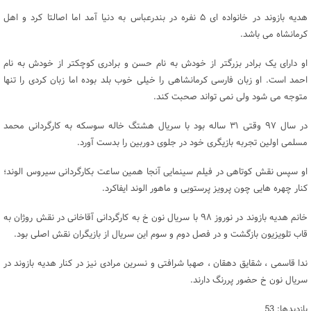
هدیه بازوند در خانواده ای ۵ نفره در بندرعباس به دنیا آمد اما اصالتا کرد و اهل
کرمانشاه می باشد.
او دارای یک برادر بزرگتر از خودش به نام حسن و برادری کوچکتر از خودش به نام
احمد است. او زبان فارسی کرمانشاهی را خیلی خوب بلد بوده اما زبان کردی را تنها
متوجه می شود ولی نمی تواند صحبت کند.
در سال ۹۷ وقتی ۳۱ ساله بود با سریال هشتگ خاله سوسکه به کارگردانی محمد
مسلمی اولین تجربه بازیگری خود در جلوی دوربین را بدست آورد.
او سپس نقش کوتاهی در فیلم سینمایی آنجا همین ساعت بکارگردانی سیروس الوند؛
کنار چهره هایی چون پرویز پرستویی و ماهور الوند ایفاکرد.
خانم هدیه بازوند در نوروز ۹۸ با سریال نون خ به کارگردانی آقاخانی در نقش روژان به
قاب تلویزیون بازگشت و در فصل دوم و سوم این سریال از بازیگران نقش اصلی بود.
ندا قاسمی ، شقایق دهقان ، صهبا شرافتی و نسرین مرادی نیز در کنار هدیه بازوند در
سریال نون خ حضور پررنگ دارند.
بازدیدها: 53