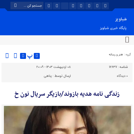
شباویز
پایگاه خبری شباویز
پ
گروه :
هنر و رسانه
شناسه :
12637
۰۸ اردیبهشت ۱۴۰۳ - ۲۰:۰۹
۰
دیدگاه
ارسال توسط :
پناهی
زندگی نامه هدیه بازوند/بازیگر سریال نون خ