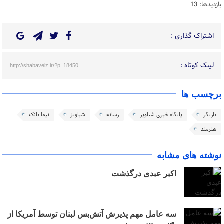
بازدیدها: 13
اشتراک گذاری :
لینک کوتاه :
http://shabaveiz.ir/?p=18450
برچسب ها
بازیگر
پایگاه خبری شباویز
رسانه
شباویز
نیما بانک
هنرمند
نوشته های مشابه
اکبر عبدی درگذشت
سه عامل مهم پذیرش آتش‌بس لبنان توسط آمریکا از