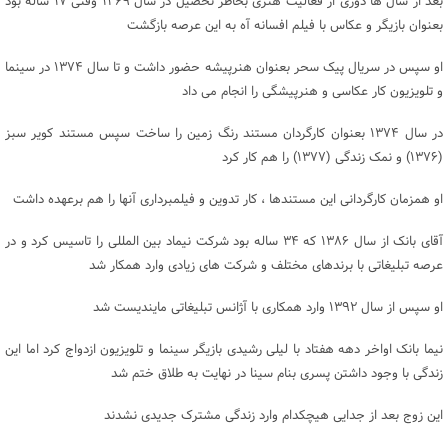
بعد از سال ها دوری از فعالیت هنری بخاطر تحصیل در سال ۱۳۶۹ وقتی ۱۷ ساله بود
بعنوان بازیگر و عکاس با فیلم افسانه آه به این عرصه بازگشت
او سپس در سریال پیک سحر بعنوان هنرپیشه حضور داشت و تا سال ۱۳۷۴ در سینما
و تلویزیون کار عکاسی و هنرپیشگی را انجام می داد
در سال ۱۳۷۴ بعنوان کارگردان مستند رنگ زمین را ساخت سپس مستند کویر سبز
(۱۳۷۶) و نمک زندگی (۱۳۷۷) را هم کار کرد
او همزمان کارگردانی این مستندها ، کار تدوین و فیلمبرداری آنها را هم برعهده داشت
آقای بانک از سال ۱۳۸۶ که ۳۴ ساله بود شرکت نیماد بین المللی را تاسیس کرد و در
عرصه تبلیغاتی با برندهای مختلف و شرکت های زیادی وارد همکار شد
او سپس از سال ۱۳۹۲ وارد همکاری با آژانس تبلیغاتی مایندیست شد
نیما بانک اواخر دهه هفتاد با لیلی رشیدی بازیگر سینما و تلویزیون ازدواج کرد اما این
زندگی با وجود داشتن پسری بنام سینا در نهایت به طلاق ختم شد
این زوج بعد از جدایی هیچکدام وارد زندگی مشترک جدیدی نشدند