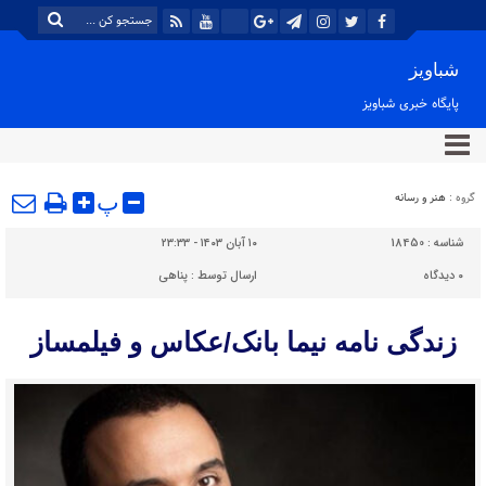
شباویز
پایگاه خبری شباویز
گروه :
هنر و رسانه
پ
شناسه :
18450
۱۰ آبان ۱۴۰۳ - ۲۳:۳۳
۰
دیدگاه
ارسال توسط :
پناهی
زندگی نامه نیما بانک/عکاس و فیلمساز