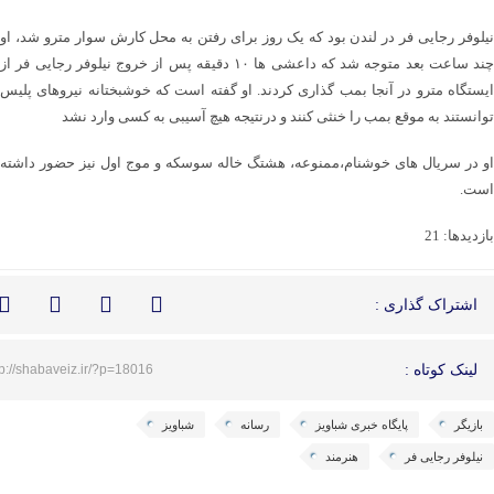
نیلوفر رجایی فر در لندن بود که یک روز برای رفتن به محل کارش سوار مترو شد، او
چند ساعت بعد متوجه شد که داعشی ها ۱۰ دقیقه پس از خروج نیلوفر رجایی فر از
ایستگاه مترو در آنجا بمب گذاری کردند. او گفته است که خوشبختانه نیروهای پلیس
توانستند به موقع بمب را خنثی کنند و درنتیجه هیچ آسیبی به کسی وارد نشد
او در سریال های خوشنام،ممنوعه، هشتگ خاله سوسکه و موج اول نیز حضور داشته
است.
بازدیدها: 21
اشتراک گذاری :
لینک کوتاه :
tp://shabaveiz.ir/?p=18016
بازیگر
پایگاه خبری شباویز
رسانه
شباویز
نیلوفر رجایی فر
هنرمند