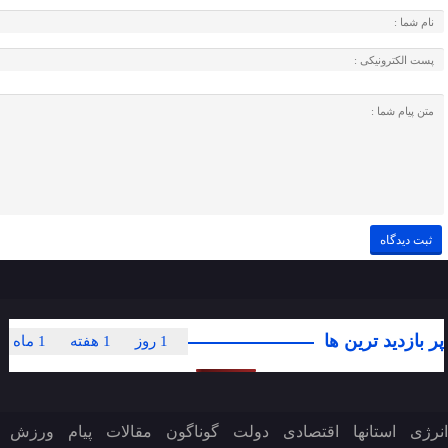
پر بازدید ترین ها
1 روز
1 هفته
1 ماه
انرژی
استانها
اقتصادی
دولت
گوناگون
مقالات
پیام
ورزش