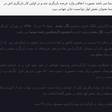
ما می باشد بصورت اتفاقی وارد عرصه بازیگری شد و در اولین کار بازیگری اش در
ما بعنوان نقش اول توانست جایز جهانی ببرد
ه گزارش پایگاه خبری شباویز،
نگار مقدم
متولد
۹
خرداد
۱۳۷۸
در تهران، بازیگر
است،
نگار مقدم
دیپلم دارد و
دانشجوی کارشناسی رشته سینما
می باشد.
در سال ۹۶ درست در بحبوحه کنکور و آماده شدن برای حضور در کنکو هنر بود، که از
طریق یکی از دوستان کارگردانش بنام مرتضی فرشباف از تست بازیگری فیلمی بنام
درساژ مطلع شد
با همکاری دوست کارگردانش ویدیوی کوتاهی از خود تهیه کرد و به عوامل فیلم
فرستاد، سپس برای تست حضوری دعوت شد، اما مورد پذیرش قرار نگرفت و در
تست رد شد
برای بار دوم از طریق یکی از عوامل برای تست دعوت و در نهایت بعد از آموزش ها
مختلف برای نقش اول فیلم در نقش گلسا انتخاب شد
فیلم درساژ به کارگردانی پویا بادکوبه محصول سال ۹۶ است