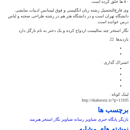
۸۰ ها خلق کرده است.
وی فارغ‌التحصیل رشته زبان انگلیسی و فوق‌ لیسانس ادبیات نمایشی
دانشگاه تهران است و در دانشگاه هنر هم در رشته طراحی صحنه و لباس
درس خوانده است.
نگار استخر چند سالیست ازدواج کرده و یک دختر به نام نارگل دارد
بازدیدها: 22
اشتراک گذاری :
لینک کوتاه :
http://shabaveiz.ir/?p=13105
برچسب ها
بازیگر
پایگاه خبری شباویز
رسانه
شباویز
نگار استخر
هنرمند
نوشته های مشابه