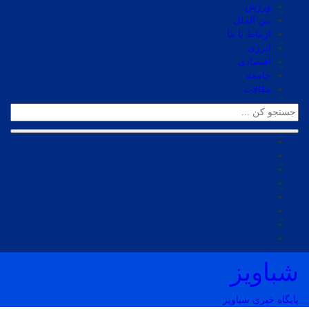
ورزش
بین الملل
ارتباط با ما
انرژی
اقتصادی
جامعه
مقالات
شباویز
پایگاه خبری شباویز