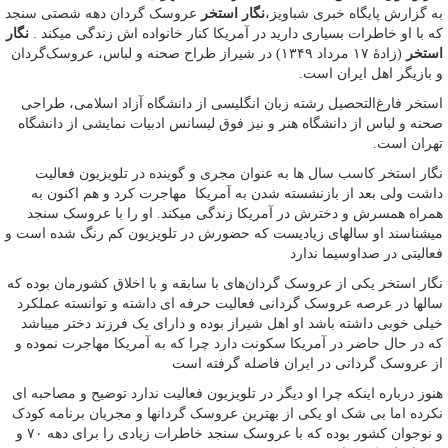
به گزارش پایگاه خبری شباویز،
نگار استخر
عروسک گردان دهه شصتی سنجد
که با او خاطرات بسیاری دارید در آمریکا کنار خانواده اش زندگی میکند .
نگار
استخر
(زادهٔ ۱۷ مرداد ۱۳۴۹) در شیراز طراح صحنه و لباس، عروسک‌گردان
و بازیگر اهل ایران است.
استخر فارغ‌التحصیل رشته زبان انگلیسی از دانشگاه آزاد اسلامی، طراحی
صحنه و لباس از دانشگاه هنر و نیز فوق لیسانس ادبیات نمایشی از دانشگاه
تهران است.
نگار استخر کاسب سال ها به عنوان مجری و گوینده در تلویزیون فعالیت
داشت ولی بعد از بازنشسته شدن به آمریکا مهاجرت کرد و هم اکنون به
همراه همسرش و دخترش در آمریکا زندگی میکند. او را با عروسک سنجد
میشناسند او سالهای زیادیست که حضورش در تلویزیون کم رنگ شده است و
فعالیتی در صداوسیما ندارد
نگار استخر یکی از عروسک گردان‌های با سابقه و با اخلاق کشورمان بوده که
سالها در عرصه عروسک گردانی فعالیت حرفه ای داشته و توانسته عملکرد
خیلی خوبی داشته باشد او اهل شیراز بوده و دارای یک فرزند دختر میباشد
که در حال حاضر در آمریکا سکونت دارد چرا که به آمریکا مهاجرت نموده و
از عروسک گردانی در ایران فاصله گرفته است
هنوز درباره اینکه چرا او دیگر در تلویزیون فعالیت ندارد توضیح و مصاحبه ای
نکرده اما بی شک او یکی از بهترین عروسک گردانها و مجریان برنامه کودک
و نوجوان کشور بوده که با عروسک سنجد خاطرات زیادی را برای دهه ۷۰ و