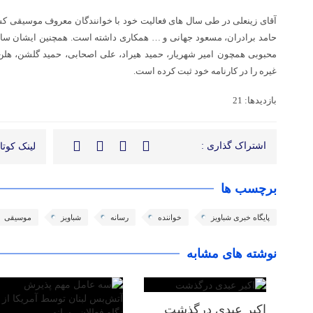
آقای زینعلی در طی سال های فعالیت خود با خوانندگان معروف موسیقی کش
حامد برادران، مسعود جهانی و … همکاری داشته است. همچنین ایشان سابق
محبوبی همچون امیر شهریار، حمید هیراد، علی اصحابی، حمید گلشن، هلن،
غیره را در کارنامه خود ثبت کرده است.
بازدیدها: 21
اشتراک گذاری :
لینک کوتاه
برچسب ها
پایگاه خبری شباویز
خواننده
رسانه
شباویز
موسیقی
نوشته های مشابه
اکبر عبدی درگذشت