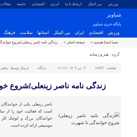
ورزش
بین الملل
ارتباط با ما
انرژی
اقتصادی
جامعه
مقالات
شباویز
پایگاه خبری شباویز
ورزش
اقتصادی
ایران
بین الملل
استانها
سلامت
فرهنگ
شما اینجا هستید »
صفحه اصلی »
زندگی نامه ناصر زینعلی/شروع خوانند
گروه :
هنر و رسانه
شناسه :
14457
۰۲ تیر ۱۴۰۳ - ۲۱:۱۹
۰
دیدگاه
ارسال توسط :
پناهی
زندگی نامه ناصر زینعلی/شروع خو
ناصر زینعلی یکی از خوانندگ
خوانندگان بزرگ و کوچک کار ک
موسیقی ارائه کرده است.