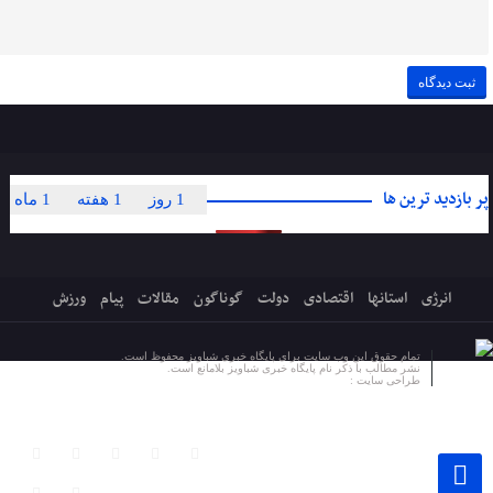
پر بازدید ترین ها
1 روز
1 هفته
1 ماه
انرژی
استانها
اقتصادی
دولت
گوناگون
مقالات
پیام
ورزش
تمام حقوق این وب سایت برای پایگاه خبری شباویز محفوظ است.
نشر مطالب با ذکر نام پایگاه خبری شباویز بلامانع است.
طراحی سایت :
پایگاه خبری شباویز