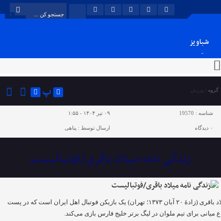
شباویز
پایگاه خبری شباویز
پ
گروه :
ورزش
شناسه :
19570
۰۹ تیر ۱۴۰۴ - ۱:۵۵
۰
دیدگاه
ارسال توسط :
پناهی
زندگی نامه میلاد باقری/فوتبالیست
میلاد باقری (زادهٔ ۲۰ آبان ۱۳۷۳؛ تهران) یک بازیکن فوتبال اهل ایران است که در پست
ع میانی برای تیم ملوان در لیگ برتر خلیج فارس بازی می‌کند.