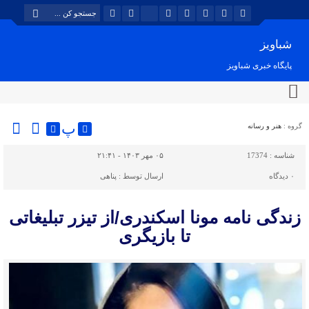
شباویز
پایگاه خبری شباویز
پ
گروه :
هنر و رسانه
شناسه :
17374
۰۵ مهر ۱۴۰۳ - ۲۱:۴۱
۰
دیدگاه
ارسال توسط :
پناهی
زندگی نامه مونا اسکندری/از تیزر تبلیغاتی
تا بازیگری