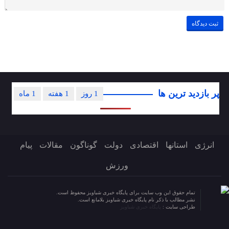
پر بازدید ترین ها
1 روز
1 هفته
1 ماه
انرژی
استانها
اقتصادی
دولت
گوناگون
مقالات
پیام
ورزش
تمام حقوق این وب سایت برای پایگاه خبری شباویز محفوظ است.
نشر مطالب با ذکر نام پایگاه خبری شباویز بلامانع است.
طراحی سایت :
پایگاه خبری شباویز