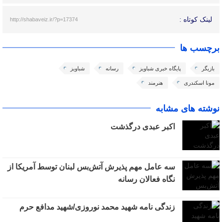
لینک کوتاه :
http://shabaveiz.ir/?p=17374
برچسب ها
بازیگر
پایگاه خبری شباویز
رسانه
شباویز
مونا اسکندری
هنرمند
نوشته های مشابه
اکبر عبدی درگذشت
سه عامل مهم پذیرش آتش‌بس لبنان توسط آمریکا از
نگاه فعالان رسانه
زندگی نامه شهید محمد نوروزی/شهید مدافع حرم