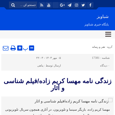
شباویز
پایگاه خبری شباویز
پ
گروه :
هنر و رسانه
شناسه :
17381
۰۵ مهر ۱۴۰۳ - ۲۲:۰۳
۰
دیدگاه
ارسال توسط :
پناهی
زندگی نامه مهسا کریم زاده/فیلم شناسی
و اثار
مهسا کریم زاده، بازیگر سینما و تلویزیون، در آثاری همچون سریال تلویزیونی