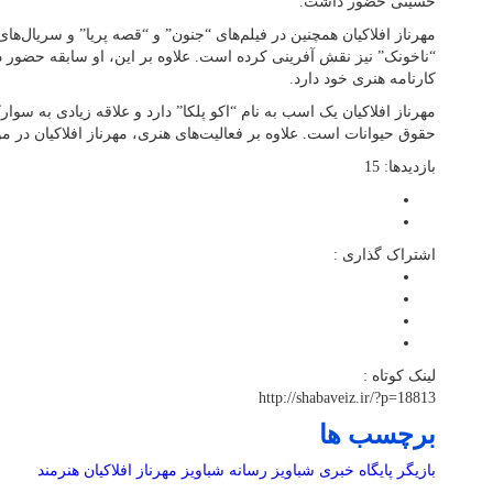
حسینی حضور داشت.
مهرناز افلاکیان همچنین در فیلم‌های “جنون” و “قصه پریا” و سریال‌های
“ناخونک” نیز نقش آفرینی کرده است. علاوه بر این، او سابقه حضور د
کارنامه هنری خود دارد.
مهرناز افلاکیان یک اسب به نام “اکو پلکا” دارد و علاقه زیادی به سوار
حقوق حیوانات است. علاوه بر فعالیت‌های هنری، مهرناز افلاکیان در م
بازدیدها: 15
اشتراک گذاری :
لینک کوتاه :
http://shabaveiz.ir/?p=18813
برچسب ها
بازیگر
پایگاه خبری شباویز
رسانه
شباویز
مهرناز افلاکیان
هنرمند