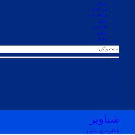
ورزش
بین الملل
ارتباط با ما
انرژی
اقتصادی
جامعه
مقالات
شباویز
پایگاه خبری شباویز