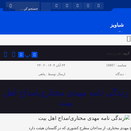
شباویز
پایگاه خبری شباویز
پ
گروه :
هنر و رسانه
شناسه :
18887
۲۴ آبان ۱۴۰۳ - ۲۳:۰۲
۰
دیدگاه
ارسال توسط :
پناهی
زندگی نامه مهدی مختاری/مداح اهل
بیت
 مهدی مختاری، از مداحان مطرح کشوری که در گلستان هیئت دارد