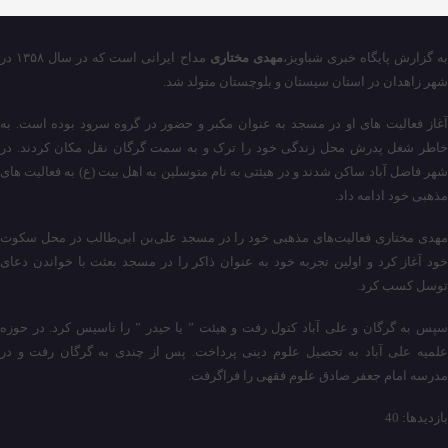
ه گزارش پایگاه خبری شباویز،
مهدی مختاری
مداح ایرانی است که در سال ۱۳۵۸ در
شهر زاهدان در استان سیستان و بلوچستان متولد شد.
آغاز فعالیت های او در مسجد به عنوان مکبر و حضور در گروه سرود بوده است. به
خاطر شغل پدرش محل زندگی خود را ترک و به سمت گرگان نقل مکان کردند. در
شهر فاضل آباد ساکن شدند و در هیئتی به نام متوسلین به اهل بیت (ع) به فعالیت های
مذهبی خود ادامه داد.
مهدی مختاری فعالیت‌های مذهبی خود را در مسجد علی‌بن ابی‌طالب در محل سکوت
خود آغاز کرد و اولین تجربه خود به عنوان ذاکر را در مسجد بعثت با خواندن دعای
توسل کسب کرد.
سپس به گرگان و علی آباد کتول رفت و هیئت ” یا حیدر ” را تاسیس کرد. در حوزه
علمیه علی آباد به تحصیل علوم دینی پرداخت. پس از چندی به گرگان رفت و در
مدرسه امام جعفر صادق علوم فقهی را فراگرفت.
بازدیدها: 40