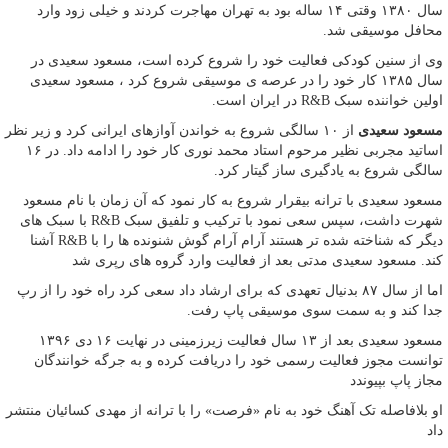
سال ۱۳۸۰ وقتی ۱۴ ساله بود به تهران مهاجرت کردند و خیلی زود وارد
محافل موسیقی شد.
وی از سنین کودکی فعالیت خود را شروع کرده است، مسعود سعیدی در
سال ۱۳۸۵ کار خود را در عرصه ی موسیقی شروع کرد ، مسعود سعیدی
اولین خواننده سبک R&B در ایران است.
مسعود سعیدی
از ۱۰ سالگی شروع به خواندن آوازهای ایرانی‌ کرد و زیر نظر
اساتید مجربی نظیر مرحوم استاد محمد نوری کار خود را ادامه داد. در ۱۶
سالگی شروع به یادگیری ساز گیتار کرد.
مسعود سعیدی با ترانه بیقرار شروع به کار نمود که آن زمان با نام مسعود
شهرت داشت، سپس سعی نمود با ترکیب و تلفیق سبک R&B با سبک های
دیگر که شناخته شده تر هستند آرام آرام گوش شنونده ها را با R&B آشنا
کند. مسعود سعیدی مدتی بعد از فعالیت وارد گروه های رپری شد
اما از سال ۸۷ بدنیال تعهدی که برای ارشاد داد سعی کرد راه خود را از رپ
جدا کند و به سمت سوی موسیقی پاپ رفت.
مسعود سعیدی بعد از ۱۳ سال فعالیت زیرزمینی در نهایت ۱۶ دی ۱۳۹۶
توانست مجوز فعالیت رسمی خود را دریافت کرده و به جرگه خوانندگان
مجاز پاپ بپیوندد
او بلافاصله تک آهنگ خود به نام «فرصت» را با ترانه از مهدی کسائیان منتشر
داد