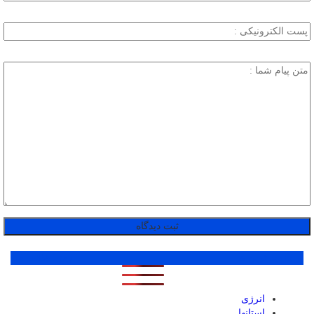
پر بازدید ترین ها
1 روز
1 هفته
1 ماه
انرژی
استانها