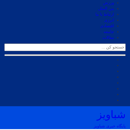
ورزش
بین الملل
ارتباط با ما
انرژی
اقتصادی
جامعه
مقالات
شباویز
پایگاه خبری شباویز