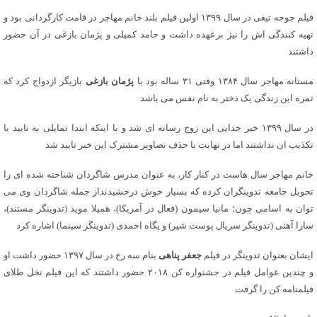
فیلم جوجه تیغی در سال ۱۳۹۹ اولین فیلم بلند خانم مهاجر در قامت کارگردانی بود و
تهیه کنندگی اش را نیز برعهده داشت و حامد کمیلی و پژمان بازغی در آن حضور
داشتند
مستانه مهاجر سال ۱۳۸۴ وقتی ۳۱ ساله بود با
پژمان بازغی
بازیگر ازدواج کرد که
ثمره این زندگی یک دختر به نام نفس می باشد
در سال ۱۳۹۹ خبر جدایی این زوج رسانه ای شد و با اینکه ابتدا تمایلی به تایید یا
تکذیب ان نداشتند اما در نهایت با حذف تصاویر مشترک این خبر تایید شد
خانم مهاجر سال هاست در کنار کار، به عنوان مدرس شاگردان شناخته شده ای را
تحویل جامعه تدوینگران کرده که بسیار خوش درخشیدنداز جمله شاگردان وی می
توان به اسامی چون؛ مانیا سیمون (فعال در آمریکا)، همیلا موید (تدوینگر مستند)،
سارا آهنی (تدوینگر سریال پوست شیر) و پگاه احمدی (تدوینگر سینما) اشاره کرد
ایشان بعنوان تدوینگر در فیلم
جعفر پناهی
بنام سه رخ در سال ۱۳۹۷ حضور داشت او
و چندین عوامل فیلم در جشنواره کن ۲۰۱۸ حضور داشتند که این فیلم نخل طلای
فیلمنامه کن را گرفت