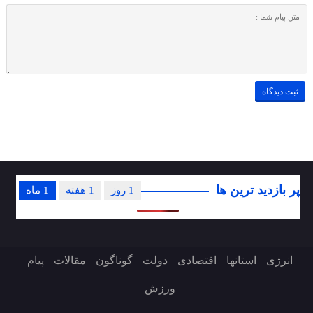
پر بازدید ترین ها
1 روز
1 هفته
1 ماه
انرژی
استانها
اقتصادی
دولت
گوناگون
مقالات
پیام
ورزش