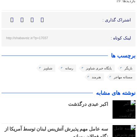
بازدیدها: 19
اشتراک گذاری :
لینک کوتاه :
http://shabaveiz.ir/?p=17037
برچسب ها
بازیگر
پایگاه خبری شباویز
رسانه
شباویز
مستانه مهاجر
هنرمند
نوشته های مشابه
اکبر عبدی درگذشت
سه عامل مهم پذیرش آتش‌بس لبنان توسط آمریکا از
نگاه فعالان رسانه