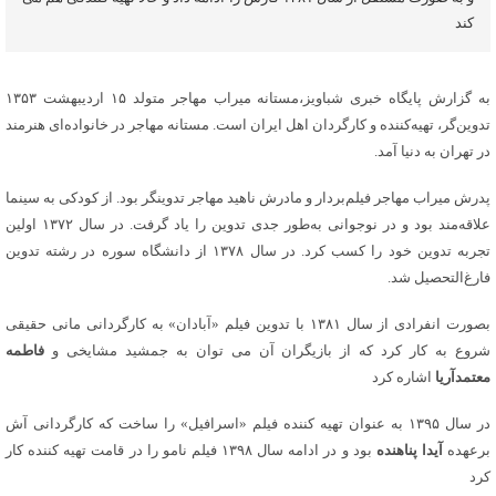
کند
به گزارش پایگاه خبری شباویز،مستانه میراب مهاجر متولد ۱۵ اردیبهشت ۱۳۵۳
تدوین‌گر، تهیه‌کننده و کارگردان اهل ایران است. مستانه مهاجر در خانواده‌ای هنرمند
در تهران به دنیا آمد.
پدرش میراب مهاجر فیلم‌بردار و مادرش ناهید مهاجر تدوینگر بود. از کودکی به سینما
علاقه‌مند بود و در نوجوانی به‌طور جدی تدوین را یاد گرفت. در سال ۱۳۷۲ اولین
تجربه تدوین خود را کسب کرد. در سال ۱۳۷۸ از دانشگاه سوره در رشته تدوین
فارغ‌التحصیل شد.
بصورت انفرادی از سال ۱۳۸۱ با تدوین فیلم «آبادان» به کارگردانی مانی حقیقی
شروع به کار کرد که از بازیگران آن می توان به جمشید مشایخی و
فاطمه
معتمدآریا
اشاره کرد
در سال ۱۳۹۵ به عنوان تهیه کننده فیلم «اسرافیل» را ساخت که کارگردانی آش
برعهده
آیدا پناهنده
بود و در ادامه سال ۱۳۹۸ فیلم نامو را در قامت تهیه کننده کار
کرد