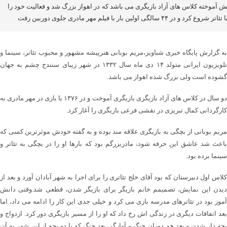
ش آموخته کلاس های آزاد بازیگری می باشد که در اهواز بزرگ شد و فعالیت خود را
تر شروع کرد و در ۴۴ سالگی اولین بار با فیلم مهر مادری جلوی دوربین رفت
به گزارش پایگاه خبری شباویز،مریم بوبانی هنرپیشه مشهور و محبوب تئاتر، سینما و
تلویزیون ایرانی متولد ۱۴ دی ماه سال ۱۳۳۲ در شهر زیبای سنندج چشم به جهان
گشوده است ولی بزرگ شده اهواز می باشد.
دو سال در کلاس های آزاد بازیگری بازیگری آموخت و در ۱۳۷۶ با بازی در مهر مادری به
کارگردانی کمال تبریزی در نقشی فرعی بازیگری را آغاز کرد.
مریم بوبانی از بچگی به بازیگری علاقه مند بوده و به گفته خودش موثرترین کسی که
باعث شد عاشق این حرفه شود، مادربزرگم بود که بارها او را در بچگی به تئاتر و
سینما برده بود.
کلاس اول دبیرستان که بود آقای خلج تئاتری را برای اجرا به شهر آبادان آورد و بعد از
دیدن این نمایش، تصمیمم خانم بازیگر برای بازیگر شدن، قطعی شد.وقتی دانش
آموز بود در تئاترهای مدرسه بازی می کرد و خیلی جدی این کار را ادامه می داد، اما
بعد اتفاقات دیگری در زندگی اش رخ داد که او را از مسیر بازیگری دور کرد. ازدواج و
بچه دار شدن و بعد هم دوران جنگ و آوارگی بعد جنگ که با دو بچه از این شهر به آن