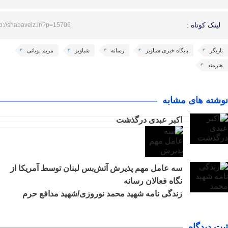
لینک کوتاه :
tp://shabaveiz.ir/?p=15706
بازیگر
پایگاه خبری شباویز
رسانه
شباویز
مریم بوبانی
هنرمند
نوشته های مشابه
اکبر عبدی درگذشت
سه عامل مهم پذیرش آتش‌بس لبنان توسط آمریکا از
نگاه فعالان رسانه
زندگی نامه شهید محمد نوروزی/شهید مدافع حرم
ثبت دیدگاه