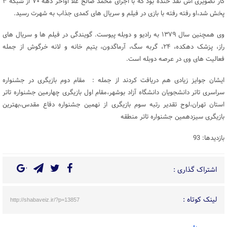
کار تصویری اش نقد خنده بود که با اجرای محمد صالح علا اواخر دهه ۷۰ از شبکه ۳
پخش شد،او رفته رفته با بازی در فیلم و سریال های کمدی جذاب به شهرت رسید.
وی همچنین سال ۱۳۷۹ به رادیو و دوبله پیوست. گویندگی در فیلم ها و سریال های
راز، پزشک دهکده، ۲۴، گربه سگ، آرماگدون، یتیم خانه و لانه خرگوش از جمله
فعالیت های وی در عرصه دوبله است.
ایشان جوایز زیادی هم دریافت کردند از جمله : مقام دوم بازیگری در جشنواره
سراسری تاتر دانشجویان دانشگاه آزاد بوشهر،مقام اول بازیگری چهارمین جشنواره تاتر
استان تهران،لوح تقدیر رتبه سوم بازیگری از نهمین جشنواره دفاع مقدس،بهترین
بازیگری سیزدهمین جشنواره تاتر منطقه
بازدیدها: 93
اشتراک گذاری :
لینک کوتاه :
http://shabaveiz.ir/?p=13857