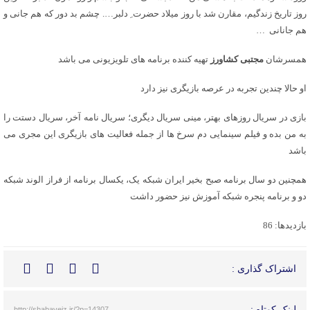
روز تاریخ زندگیم، مقارن شد با روز میلاد حضرت ِ دلبر…. چشم بد دور که هم جانی و
هم جانانی …
همسرشان
مجتبی کشاورز
تهیه کننده برنامه های تلویزیونی می باشد
او حالا چندین تجربه در عرصه بازیگری نیز دارد
بازی در سریال روزهای بهتر، مینی سریال دیگری؛ سریال نامه آخر، سریال دستت را
به من بده و فیلم سینمایی دم سرخ ها از جمله فعالیت های بازیگری این مجری می
باشد
همچنین دو سال برنامه صبح بخیر ایران شبکه یک، یکسال برنامه از فراز الوند شبکه
دو و برنامه پنجره شبکه آموزش نیز حضور داشت
بازدیدها: 86
اشتراک گذاری :
لینک کوتاه :
http://shabaveiz.ir/?p=14307