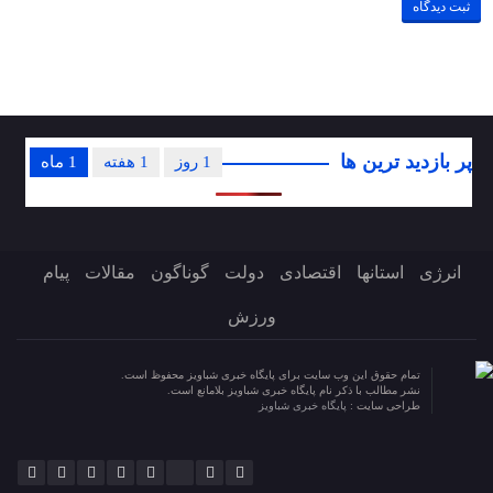
پر بازدید ترین ها
1 روز
1 هفته
1 ماه
انرژی
استانها
اقتصادی
دولت
گوناگون
مقالات
پیام
ورزش
تمام حقوق این وب سایت برای پایگاه خبری شباویز محفوظ است.
نشر مطالب با ذکر نام پایگاه خبری شباویز بلامانع است.
طراحی سایت :
پایگاه خبری شباویز