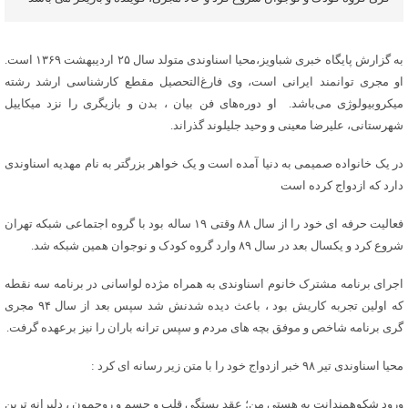
به گزارش پایگاه خبری شباویز،محیا اسناوندی متولد سال ۲۵ اردیبهشت ۱۳۶۹ است.
او مجری توانمند ایرانی است، وی فارغ‌التحصیل مقطع کارشناسی ارشد رشته
میکروبیولوژی می‌باشد. ‌ او دوره‌های فن بیان ، بدن و بازیگری را نزد میکاییل
شهرستانی، علیرضا معینی و وحید جلیلوند گذراند.
در یک خانواده صمیمی به دنیا آمده است و یک خواهر بزرگتر به نام مهدیه اسناوندی
دارد که ازدواج کرده است
فعالیت حرفه ای خود را از سال ۸۸ وقتی ۱۹ ساله بود با گروه اجتماعی شبکه تهران
شروع کرد و یکسال بعد در سال ۸۹ وارد گروه کودک و نوجوان همین شبکه شد.
اجرای برنامه مشترک خانوم اسناوندی به همراه مژده لواسانی در برنامه سه نقطه
که اولین تجربه کاریش بود ، باعث دیده شدنش شد سپس بعد از سال ۹۴ مجری
گری برنامه شاخص و موفق بچه های مردم و سپس ترانه باران را نیز برعهده گرفت.
محیا اسناوندی تیر ۹۸ خبر ازدواج خود را با متن زیر رسانه ای کرد :
ورود شکوهمندانت به هستی من؛ عقد بستگی قلب و جسم و روحمون ، دلبرانه ترین