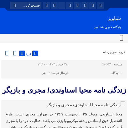
شباویز
پایگاه خبری شباویز
پ
گروه :
هنر و رسانه
شناسه :
14307
۲۸ خرداد ۱۴۰۳ - ۲۲:۱۰
۰
دیدگاه
ارسال توسط :
پناهی
زندگی نامه محیا اسناوندی/ مجری و بازیگر
محیا اسناوندی متولد ۲۵ اردیبهشت ۱۳۶۹ در تهران، مجری است، فارغ
التحصیل فوق لیسانس رشته میکروبیولوژی می باشد، فعالیت خود را با مجری
گری گروه کودک و نوجوان شروع کرد و حالا مجری، گوینده و بازیگر می باشد