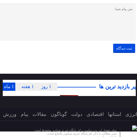
پر بازدید ترین ها
1 روز
1 هفته
1 ماه
انرژی
استانها
اقتصادی
دولت
گوناگون
مقالات
پیام
ورزش
تمام حقوق این وب سایت برای پایگاه خبری شباویز محفوظ است.
نشر مطالب با ذکر نام پایگاه خبری شباویز بلامانع است.
طراحی سایت :
پایگاه خبری شباویز