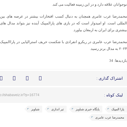
نوجوانان علاقه دارد و در این زمینه فعالیت می کند.
محمدرضا عرب عامری همچنان به دنبال کسب افتخارات بیشتر در عرصه های بین
المللی است. او امیدوار است که در بازی های پارالمپیک آینده نیز بتواند مدال های
بیشتری برای ایران به ارمغان بیاورد.
محمدرضا عرب عامری در ریکرو انفرادی با شکست حریف استرالیایی در پاراالمپیک
۲٠۲۴ به مدال برنز رسید.
بازدیدها: 34
اشتراک گذاری :
لینک کوتاه :
tp://shabaveiz.ir/?p=16774
پارا المپیک
پایگاه خبری شباویز
تیر اندازی
شباویز
محمدرضا عرب عامری