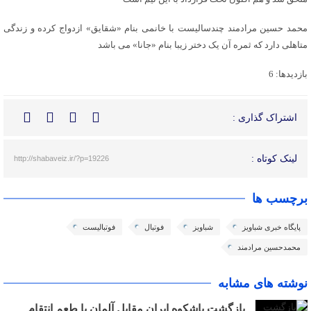
محمد حسین مرادمند چندسالیست با خانمی بنام «شقایق» ازدواج کرده و زندگی
متاهلی دارد که ثمره آن یک دختر زیبا بنام «جانا» می باشد
بازدیدها: 6
اشتراک گذاری :
لینک کوتاه :
http://shabaveiz.ir/?p=19226
برچسب ها
پایگاه خبری شباویز
شباویز
فوتبال
فوتبالیست
محمدحسین مرادمند
نوشته های مشابه
بازگشت باشکوه ایران مقابل آلمان با طعم انتقام