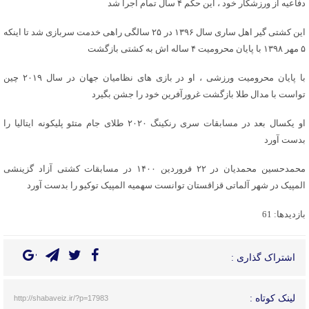
دفاعیه از ورزشکار خود ، این حکم ۴ سال تمام اجرا شد
این کشتی گیر اهل ساری سال ۱۳۹۶ در ۲۵ سالگی راهی خدمت سربازی شد تا اینکه
۵ مهر ۱۳۹۸ با پایان محرومیت ۴ ساله اش به کشتی بازگشت
با پایان محرومیت ورزشی ، او در بازی های نظامیان جهان در سال ۲۰۱۹ چین
تواست با مدال طلا بازگشت غرورآفرین خود را جشن بگیرد
او یکسال بعد در مسابقات سری رنکینگ ۲۰۲۰ طلای جام متئو پلیکونه ایتالیا را
بدست آورد
محمدحسین محمدیان در ۲۲ فروردین ۱۴۰۰ در مسابقات کشتی آزاد گزینشی
المپیک در شهر آلماتی قزاقستان توانست سهمیه المپیک توکیو را بدست آورد
بازدیدها: 61
اشتراک گذاری :
لینک کوتاه :
http://shabaveiz.ir/?p=17983