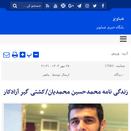
شباویز
پایگاه خبری شباویز
پ
گروه :
ورزش
شناسه :
17983
۲۵ مهر ۱۴۰۳ - ۲۱:۴۱
۰
دیدگاه
ارسال توسط :
پناهی
زندگی نامه محمدحسین محمدیان/کشتی گیر آزادکار