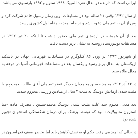
ایرانی است که دارنده دو مدال نقره المپیک ۱۹۹۸ سئول و ۱۹۹۲ بارسلون می باشد
او سال ۱۳۹۲ وقتی ۲۱ ساله بود در مسابقات اوپن زمان رسول خادم شرکت کرد و
پس از آن به تیم ملی دعوت شد و در جام امید به مقام اول کشوری رسید
بعد از آن همیشه در اردوهای تیم ملی حضور داشت تا اینکه ۲۰ تیر ۱۳۹۲ در
مسابقات یونیورسیاد روسیه به نشان برنز دست یافت
او شهریور ۱۳۹۳ در وزن ۸۶ کیلوگرم در مسابقات قهرمانی جهان در تاشکند
ازبکستان به مدال برنز رسید و یکسال بعد در مسابقات قهرمانی آسیا در دوحه به
مدال طلا رسید
در ۲۲ آذر ۱۳۹۴ محمد حسین محمدیان و دیگر عضو تیم ملی آقای طالب نعمت پور با
مثبت شدن آزمایش دوپینگ به مدت ۴ سال از میادین ورزشی محروم شدند
بعد مدتی معلوم شد علت مثبت شدن دوپینگ محمدحسین ، مصرف ماده «متا
استرون متابولایت» بود که توسط پزشک برای درمان شکستگی استخوان تجویز
شده بود
در حالی که امید می رفت حکم او به نصف کاهش یابد اما بخاطر ضعف فدراسیون در