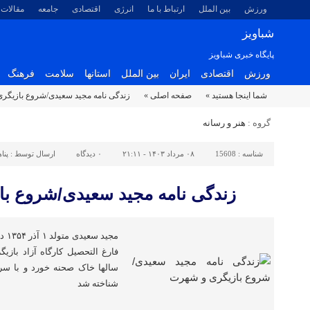
ورزش
بین الملل
ارتباط با ما
انرژی
اقتصادی
جامعه
مقالات
شباویز
پایگاه خبری شباویز
ورزش
اقتصادی
ایران
بین الملل
استانها
سلامت
فرهنگ
شما اینجا هستید »
صفحه اصلی »
زندگی نامه مجید سعیدی/شروع بازیگر
گروه :
هنر و رسانه
شناسه :
15608
۰۸ مرداد ۱۴۰۳ - ۲۱:۱۱
۰
دیدگاه
ارسال توسط :
پنا
زندگی نامه مجید سعیدی/شروع ب
مجی
فارغ التحصیل کارگاه آزاد بازی
سالها خاک صحنه خورد و با س
شناخته شد