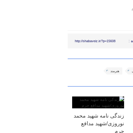
.
 :
http://shabaveiz.ir/?p=15608
هنرمند
زندگی نامه شهید محمد
نوروزی/شهید مدافع
حرم