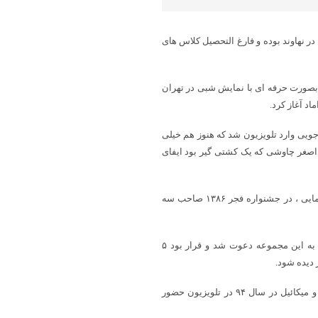
به گزارش پایگاه خبری شباویز،مجید سعیدی بازیگر ایرانی متولد ۱ آذر ۱۳۵۴ در نهاوند بوده و فارغ التحصیل کلاس های
 بصورت حرفه ای با نمایش شبی در تهران
اد آغاز کرد.
 اکبر خواجویی وارد تلویزیون شد که هنوز هم خیلی
 اصغر چاوشی که یک کشتی گیر بود ایفای
آقای مجید سعیدی در سال ۱۳۸۶ با فیلم سینمایی مهیا علاوه بر تجربه سینمایی ، در جشنواره فجر ۱۳۸۶ صاحب سه
در فصل سوم شهرزاد سال ۹۶ با تماس دستیار کارگردان سریال شهرزاد به این مجموعه دعوت شد و قرار بود ۵
او در سال ۸۹ با سریال ارمغان تاریکی سپس با سریال تا ثریا در سال ۹۰ و میکائیل در سال ۹۴ در تلویزیون حضور