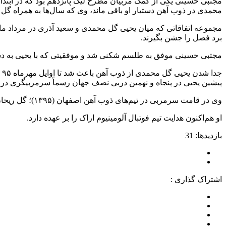
مجتبی حسینی یکی از کمک مربیان مطرح لیگ پانزدهم بود که در ابتدا
محمدی در ذوب آهن دستیار او باقی ماند، وی که سال‌ها به همراه گل
برد فصل را جشن بگیرند.
مجتبی حسینی موفق به طلسم شکنی شد و موفقیتی که با یحیی به دست ن
ج
پیشین یحیی در پنجاه و نهمین دربی نصف جهان رسماً سرمربیگری در لی
وی در قامت سرمربی در تیم‌های ذوب آهن اصفهان (۱۳۹۵)؛ گل ریحان البرز (۱۳۹۶)؛ مس کرمان (۱۳۹۷–۱۳۹۸)؛ نفت مسجد سلیمان (۱۳۹۹)؛ ذوب آهن اصفهان (نیم فصل دوم ۱۳۹۹) و پیکان (۱۴۰۰) را دارد.
او هم‌اکنون هدایت تیم فوتبال آلومینیوم اراک را بر عهده دارد.
بازدیدها: 31
اشتراک گذاری :