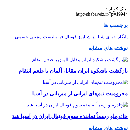
لینک کوتاه :
http://shabaveiz.ir/?p=19944
برچسب ها
پایگاه خبری شباویز
شباویز
فوتبال
فوتبالیست
مجتبی حسینی
نوشته های مشابه
بازگشت باشکوه ایران مقابل آلمان با طعم انتقام
محرومیت تیم‌های ایرانی از میزبانی در آسیا
چادرملو رسماً نماینده سوم فوتبال ایران در آسیا شد
نوشته های مشابه