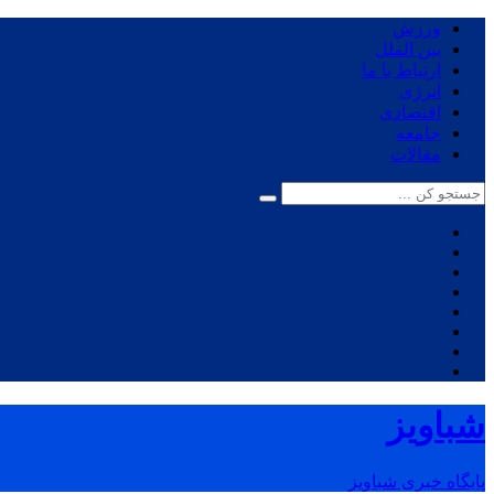
ورزش
بین الملل
ارتباط با ما
انرژی
اقتصادی
جامعه
مقالات
شباویز
پایگاه خبری شباویز