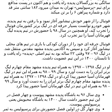
سالگی به بزرگسالان پدیده راه یافت و هم اکنون در پست مدافع
برای تیم «پرسپولیس» تهران به میدان میرود.۱۸۲ سانتی متر قد
دارد و شماره پیراهن ۶ را بر تن میکند
فوتبال را از شهر خودش نیشابور آغاز نمود و با رفتن به تیم پدیده،
شهر خودرو توانست بسیار حرفه ای در لیگ برتر کشورمان فوتبال
را تجرب کند، او همچنین در سال ۹۸ با حضورش در تیم پدیده لیگ
قهرمانان آسیا را نیز تجرب کرد.
فوتبال حرفه ای خود را از دوران کودکی با بازی در تیم های محلی
نیشابور آغاز کرد و سپس به آکادمی پدیده مشهد مقدس منتقل شد.
در لیگ ۹۶ – ۹۷ وقتی ۲۲ ساله بود به تیم اصلی «پدیده» راه یافت و
تا تابستان ۱۴۰۰ در این تیم عضویت داشت.
او در لیگ ۱۳۹۸ – ۱۳۹۷ به همراه تیم پدیده مشهد مقام چهارم لیگ
برتر ایران را به دست آورد و سال ۹۹ – ۹۸ به همراه این تیم در لیگ
قهرمانان آسیا حضور پیدا کرد.او در لیگ ۱۳۹۸ – ۱۳۹۷ به همراه تیم
پدیده مشهد مقام چهارم لیگ برتر ایران را به دست آورد و سال ۹۹
– ۹۸ به همراه این تیم در لیگ قهرمانان آسیا حضور پیدا کرد
وی سال ۹۶ به باشگاه پدیده مشهد پیوست و چهار فصل در
این تیم جضور داشت سال ۱۴۰۰ به باشگاه محبوبش یعنی
پرسپولیس پیوست.
وی چهار گل در اولین فصل حضورش برای پرسپولیس به ثمر