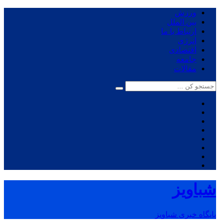
ورزش
بین الملل
ارتباط با ما
انرژی
اقتصادی
جامعه
مقالات
شباویز
پایگاه خبری شباویز