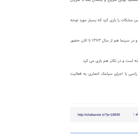
ره» در نقش جمشید بوقی شروع و یکسال بعد با سریال
» نقش محسن مشکات را بازی کرد که بسیار مورد توجه
این بازیگر آخرین بار با سریال شبکه خانگی «عطسه» در سال ۱۳۹۴ دیده شد و در سینما هم از سال ۱۳۸۳ تا الان حضور
ه است و در تئاتر هم بازی می کرد
 قامت یک زامبی با اجرای سیامک انصاری به فعالیت
 :
http://shabaveiz.ir/?p=18848