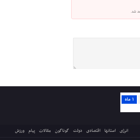
هد شد.
1 ماه
انرژی
استانها
اقتصادی
دولت
گوناگون
مقالات
پیام
ورزش