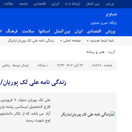
ورزش
بین الملل
ارتباط با ما
انرژی
اقتصادی
جامعه
مقالات
شباویز
پایگاه خبری شباویز
ورزش
اقتصادی
ایران
بین الملل
استانها
سلامت
فرهنگ
ا
شما اینجا هستید »
صفحه اصلی »
زندگی نامه علی لک پوریان/بازیگر
گروه :
هنر و رسانه
شناسه :
18848
۲۳ آبان ۱۴۰۳ - ۱۹:۳۳
۰
دیدگاه
ارسال توسط :
پناهی
زندگی نامه علی لک پوریان/ب
فارغ التحصیل لیسانس رشته بازیگ
آزاد می باشد که از تئاتر دانشجو
اوج شهرت رسید