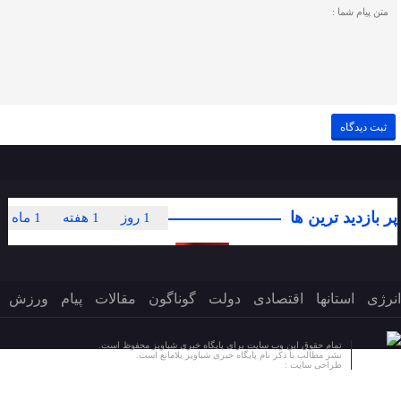
پر بازدید ترین ها
1 روز
1 هفته
1 ماه
انرژی
استانها
اقتصادی
دولت
گوناگون
مقالات
پیام
ورزش
تمام حقوق این وب سایت برای پایگاه خبری شباویز محفوظ است.
نشر مطالب با ذکر نام پایگاه خبری شباویز بلامانع است.
طراحی سایت :
پایگاه خبری شباویز