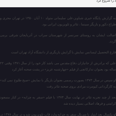
 را شروع کرد
به گزارش پایگاه خبری شباویز،علی سلیمانی متولد ۱۰ آبان ۱۳۵۰ در تهران مجری و
طراح دکور و بازیگر سینما ، تئاتر و تلویزیون ایرانی بود.
اصالت ایشان به روستای سرنسر از شهرستان سراب در آذربایجان شرقی برمی
گردد.
فارغ التحصیل لیسانس نمایش با گرایش بازیگری از دانشگاه آزاد تهران است
علی که برادرش از جانبازان دفاع مقدس می باشد کار خود را از سال ۱۳۷۱ وقتی ۲۲
ساله بود بعنوان تدارکاتچی از فیلم «چهارشنبه عزیز» در پشت صحنه آغاز کرد
او سپس در سال ۱۳۷۳ بصورت رسمی بعنوان بازیگر با نمایش «صبح طلوع نمی کند»
به کارگردانی کیومرث مرادی بروی صحنه تئاتر رفت
بعد از چند تجربه تئاتر در نهایت سال ۱۳۷۴ با فیلم «سفر به چزابه» در کنار مسعود
کرامتی و فرهاد اصلانی بسیار دیده شد
او یکسال بعد اینبار با سریال سفر به چزابه وارد قاب تلویزیون شد و در سال ۱۳۷۸ در