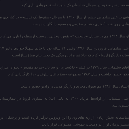
سومین تجربه خود در سریال «داستان یک شهر» اصغر فرهادی بازی کرد
شهرت علی سلیمانی بیشتر از سال ۱۳۹۰ با سریال «سقوط یک فرشته» در کنار چهره
هایی چون فریبا کوثری ، شبنم مقدمی و مسعود رایگان دیده شد
او سال ۱۳۹۴ هم در سریال «پایتخت ۴» نقش روحانی ، دوست ارسطو را بازی می کرد
لی سلیمانی فروردین سال ۱۳۷۶ وقتی ۲۶ ساله بود با خانم
سهیلا جوادی
دختر ۱۷
ساله (بازیگر) ازدواج کرد که حالا ثمره این زندگی یک دختر بنام صبا (سبا) است
آقای سلیمانی سال ۱۳۷۹ در فیلم «خاکستری» و سریال «مریم مقدس» بعنوان طراح
دکور حضور داشت و سال ۱۳۸۷ مجموعه «سلام آقای نیلوفری» را کارگردانی کرد
ایشان سال ۱۳۸۲ هم بعنوان مجری و بازیگر مدتی در رادیو حضور داشت
علی سلیمانی از اواسط مرداد ۱۴۰۰ به دلیل ابتلا به بیماری کرونا در بیمارستان
بستری شد
متاسفانه بخش زیادی از ریه های وی را این ویروس درگیر کرده است و پزشکان در
مسیر درمان او را در وضعیت بیهوشی مصنوعی قرار دادند