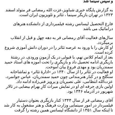
و سپس سینما شد
به گزارش پایگاه خبری شباویز،عزت الله رمضانی فر متولد اسفند
۱۳۲۳ در تهران بازیگر سینما ، تئاتر و تلویزیون ایران است.
فارغ التحصیل لیسانس رشته فیلمبرداری از دانشکده هنرهای
دراماتیک می باشد
سال‌های فعالیت آقای رمضانی فر به دهه چهل و قبل از انقلاب
برمیگردد.
او کارش را با ورود به عرصه تئاتر را در دوران دانش آموزی شروع
کرده است.
بعد از اتمام کلاس نهم، با قبولی در یک آزمون ورودی، در رشتهٔ
بازیگری ادامه تحصیل داد و بازیگری را تحت آموزه های استاد حمید
سمندریان بود و مهدی فروغ بیان آموخت.
او فعالیت در تئاتر را از سال ۱۳۴۰ در «ادارهٔ تئاتر» و تماشاخانه
سنگلج و در کنار هنرمندانی چون حمید سمندریان، عباس جوانمرد،
عزت‌الله انتظامی، علی نصیریان و پرویز فنی‌زاده ادامه داد.
اولین بازی حرفه ای او در نمایش میراث کارِ بهرام بیضایی در تالار
شهریور در آذرماه ۱۳۴۶ بود.
آقای رمضانی فر از سال ۱۳۴۴ کنار بازیگری بعنوان دستیار
فیلمبردار در امور سینمایی وزارت فرهنگ و هنر مشغول به کار شد
تا اینکه سال ۱۳۵۱ از دانشگاه لیسانس همین رشته را گرفت