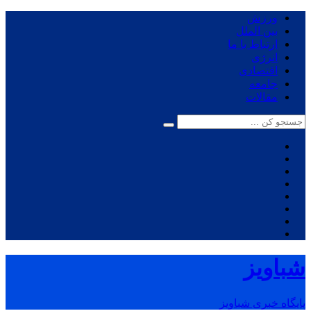
ورزش
بین الملل
ارتباط با ما
انرژی
اقتصادی
جامعه
مقالات
شباویز
پایگاه خبری شباویز