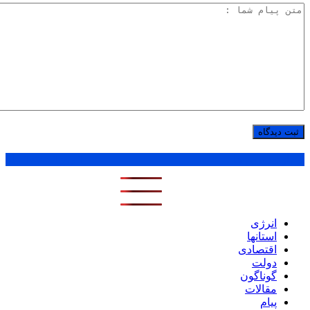
پر بازدید ترین ها
1 روز
1 هفته
1 ماه
انرژی
استانها
اقتصادی
دولت
گوناگون
مقالات
پیام