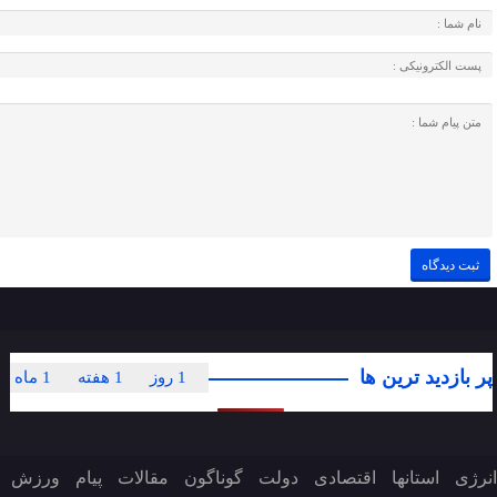
پر بازدید ترین ها
1 روز
1 هفته
1 ماه
انرژی
استانها
اقتصادی
دولت
گوناگون
مقالات
پیام
ورزش