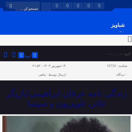
شباویز
پایگاه خبری شباویز
پ
گروه :
هنر و رسانه
شناسه :
16734
۱۴ شهریور ۱۴۰۳ - ۲۱:۵۳
۰
دیدگاه
ارسال توسط :
پناهی
زندگی نامه عرفان ابراهیمی/بازیگر
تئاتر، تلویزیون و سینما