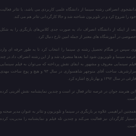
دانشجوی انصرافی رشته سینما از دانشگاه علمی کاربردی می باشد، با تئاتر فعالیت
خود را شروع کرد و در تلویزیون شناخته شد و حالا کارگردانی تئاتر هم می کند.
بعد از اینکه از دانشگاه انصراف داد به صورت جدی کلاس‌های بازیگری را به شکل
خصوصی در آموزشگاه های معتبر از جمله امین تارخ دنبال کرد .
وی سپس در هنگام تحصیل رشته ی سینما را انتخاب کرد تا به طور حرفه ای وارد
عرصه سینما و تلویزیون شود اما بعدها منصرف شد و از این رشته انصراف داد.در چند
فیلم سینمایی معروف و مشهور به ایفای نقش پرداخته که می‌توان به فیلم سینمایی
مزارشریف ساخت آقای منوچهر شاهسواری در سال ۹۳ و هیچ و پوچ ساخت مهدی
فارغی در سال ۱۳۹۲ و بهارنارنج اشاره کرد.
این هنرمند جوان در عرصه تئاتر فعال تر است و چندین نمایشنامه نقش آفرینی کرده
است.
همچنین ابراهیمی علاوه بر بازیگری در سینما و تلویزیون و تئاتر به عنوان مدیر صحنه و
دستیار کارگردان نیز فعالیت می‌کند و چندین تله فیلم و نمایشنامه را مدیریت کرده
است.