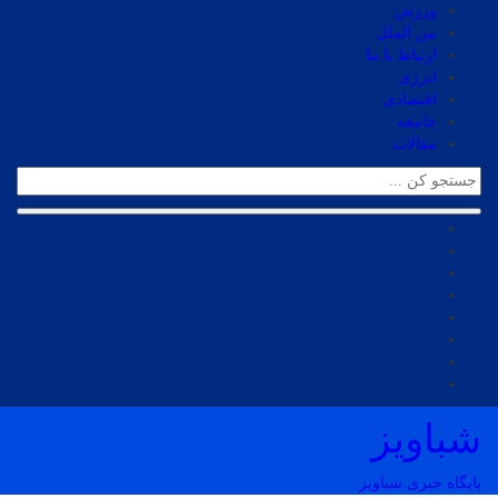
ورزش
بین الملل
ارتباط با ما
انرژی
اقتصادی
جامعه
مقالات
شباویز
پایگاه خبری شباویز