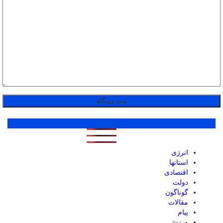
پر بازدید ترین ها
1 روز
1 هفته
1 ماه
انرژی
استانها
اقتصادی
دولت
گوناگون
مقالات
پیام
ورزش