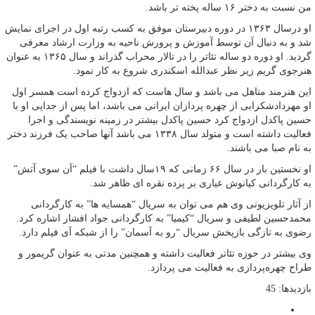
من نسبت به دختر ۱۶ ساله پخته تر باشد.
او درسال ۱۳۶۳ در دوره دبیرستان موفق به کسب رتبه اول در اجرای نمایش
شد و به دنبال آن توسط آموزش و پرورش ناحیه به وزارت ارشاد معرفی
گردید. او دوره دو ساله تئاتر را در تالار محراب گذراند و سال ۱۳۶۵ به عنوان
هنرجوی گریم زیر نظر عبدالله اسکندری شروع به کار نمود.
این هنرمند متاهل می باشد و سال هاست که ازدواج کرده است همسر اول
او مهردادشکرابی از چهره پردازان ایرانی می باشد، اما پس از جدایی او با
حسین پاکدل ازدواج کرد حسین پاکدل بیشتر در زمینه نویسندگی و اجرا
فعالیت داشته است و متولد سال ۱۳۳۸ می باشد آنها صاحب یک فرزند دختر
به نام صبا می باشند.
او نخستین بار در سال ۶۶ زمانی که ۱۹سال داشت با فیلم “آن سوی آتش”
به کارگردانی کیانوش عیاری بر پرده نقره ای ظاهر شد.
از آثار تلویزیونی وی هم می توان به سریال “همسایه ها” به کارگردانی
محمدحسین لطیفی و سریال “کیمیا” به کارگردانی جواد افشار اشاره کرد.
رضوی به تازگی بازپخش سریال “رو به آسمان” را از شبکه آی فیلم دارد.
وی بیشتر در حوزه تئاتر فعالیت داشته‌ و همچنین مدتی به عنوان گریمور و
طراح چهره‌پردازی به فعالیت می پردازد.
بازدیدها: 45