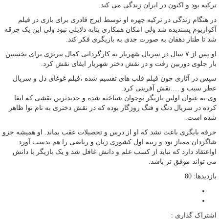
ترکیه بود و اکنون در ایران زندگی می کند.
در هنگام زندگی در ترکیه چهره او توسط ایرج قادری برای بازی در فیلم
آکواریوم پسندیده شد ولی امکان همکاری بنابه دلایلی نبود ولی این یک جرقه
شد تا طناز دهقان به صورت جدی به بازیگری فکر کند.
او پس از ۷ سال در سریال شهریار به کارگردانی کمال تبریزی برای نخستین
بار جلوی دوربین رفت و در نقش دختر شهریار ایفای نقش کرد.
سپس در آثاری چون فیلم قلب های تقسیم شده ،فیلم غوغای دل و سریال
عطر سیب و ….نقش آفرینی کرد.
وی به عنوان اولین بازیگر نوجوان شناخته شده و جدیدترین نقشی که ایفا
کرده در سریال دنگ و فنگ روزگار بوده که در نقش دختری به نام نوا ظاهر
شده است.
حرفه بایگری باعث نشد که او از درس و تحصیلات عقب بماند. او همیشه جزو
شاگردان ممتاز بود و رتبه اول کشوری زبان و رباضی را هم بدست آورد.
اواعتقاد دارد که نباید از کسب علم و دانش غافل شد و یک بازیگر با دانش
می تواند موفق تر باشد.
بازدیدها: 80
اشتراک گذاری :