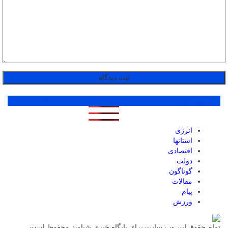
پر بازدید ترین ها
1 روز
1 هفته
1 ماه
انرژی
استانها
اقتصادی
دولت
گوناگون
مقالات
پیام
ورزش
تمام حقوق این وب سایت برای پایگاه خبری شباویز محفوظ است.