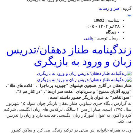
گروه :
هنر و رسانه
پ
شناسه :
18692
۲۸ تیر ۱۴۰۴ - ۰:۰۵
۰
دیدگاه
ارسال توسط :
پناهی
زندگینامه طناز دهقان/تدریس
زبان و ورود به بازیگری
طناز دهقان در آثاری همچون فیلمهای "جهیزیه پرماجرا"، "قلاده های طلا"،
"ورود آقایان ممنوع" و سریالهای "هفت سر اژدها"، "در کنار هم 2"،
"سوءتفاهم" به عنوان بازیگر حضور داشته است.
به گزارش پایگاه خبری شباویز، طناز دهقان بازیگر چوان متولد ۱۵ شهریور
سال ۱۳۷۵ است. طناز از سن ۴ سالگی درکلاس های زبان انگلیسی شرکت
کرد و اکنون به عنوان آموزگار زبان انگلیسی فعالیت دارد و زبان را تدریس
می کند.
وی به همراه خانواده اش مدتی در ترکیه زندگی می کرد و ساکن کشور