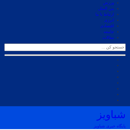
ورزش
بین الملل
ارتباط با ما
انرژی
اقتصادی
جامعه
مقالات
شباویز
پایگاه خبری شباویز