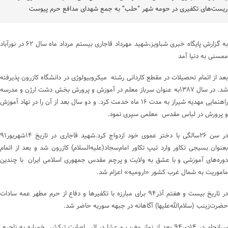
ریست‌های تکفیری‌ در حومه شهر “حلب” به جمع شهدای مدافع حرم پیوست
به گزارش پایگاه خبری شباویز،شهید مهرداد قاجاری بیستم مرداد ماه سال ۶۲ در نورآباد
ممسنی به دنیا آمد
بعد از اتمام تحصیلات در مقطع کاردانی رشته میکروبیولوژی در دانشگاه کازرون پذیرفته
شد. در سال ۱۳۸۷به عنوان سرباز معلم در آموزش‌ و پرورش بخش دشت ارژن و مدرسه
راهنمایی مهدیه شیراز به مدت ۱۶ ماه خدمت کرد. و دو سال بعد از آن را در نهاد آموزش‌
و پرورش در لباس مقدس معلمی سپری نمود.
در سن ۲۶سالگی با دختر عموی خود ازدواج کرد.شهید قاجاری در تاریخ ۱۴شهریور۹۱
بعنوان بسیجی تکاور وارد تیپ تکاور امام‌سجاد(علیه‌السلام) کازرون شد و بعد از اتمام
دوره‌های آموزشی و با عشق به ولایت و پرچم مقدس جمهوری‌ اسلامی ایران با چندین
ماموریت به شمال غرب کشور «ارومیه» اعزام شد.
در تاریخ بیست و هفتم آذر۹۴ برای مبارزه با تکفیرها و دفاع از حرم مطهر عمه سادات
حضرت‌زینب (سلام‌الله‌علیها) آگاهانه در جبهه سوریه حاضر شد.
سرانجام در ۱۴دی۹۴ بعد از نماز مغرب و عشا در اثر اصابت ترکش خمپاره به ناحیه