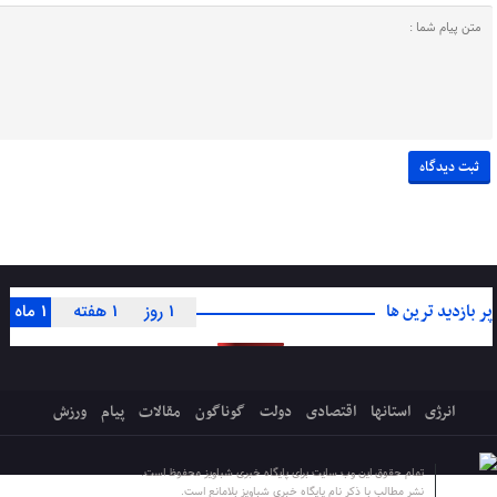
پر بازدید ترین ها
1 روز
1 هفته
1 ماه
انرژی
استانها
اقتصادی
دولت
گوناگون
مقالات
پیام
ورزش
تمام حقوق این وب سایت برای پایگاه خبری شباویز محفوظ است.
نشر مطالب با ذکر نام پایگاه خبری شباویز بلامانع است.