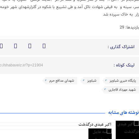
سر، سینه و به فیض شهادت نائل آمد.و طی تشییع با شکوه در گلزارشهدای شهر خومه
زار به خاک سپرده شد
بازدیدها: 29
اشتراک گذاری :
لینک کوتاه :
tp://shabaveiz.ir/?p=21904
پایگاه خبری شباویز
شباویز
شهدای مدافع حرم
شهید مهرداد قاجاری
نوشته های مشابه
اکبر عبدی درگذشت