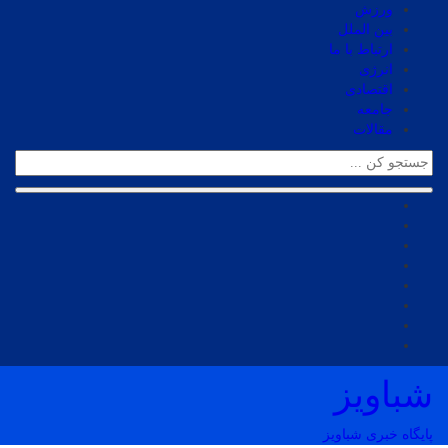
ورزش
بین الملل
ارتباط با ما
انرژی
اقتصادی
جامعه
مقالات
شباویز
پایگاه خبری شباویز