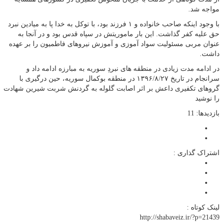
مواجه شد.
با وجود اینکه صاحب خانواده و ۱ فرزند بود، با توکل به خدا پا به میادین نبرد
حق علیه کفر گذاشت. این بار ماموریتش در سپاه قدس بود و در آنجا به
عنوان مربی مسئولیت سواد آموزی و آموزش نیروهای فاطمیون را بر عهده
داشت.
در ادامه مدت زیادی در منطقه های نبردِ سوریه به مبارزه ادامه داد و
سرانجام در تاریخ ۱۳۹۶/۸/۲۷ در منطقه بوکمال سوریه، حین درگیری با
گروهای تکفیری داعش بر اثر اصابت گلوله به گردنش شربت شیرین شهادت
را نوشید
بازدیدها: 11
اشتراک گذاری :
لینک کوتاه :
http://shabaveiz.ir/?p=21439