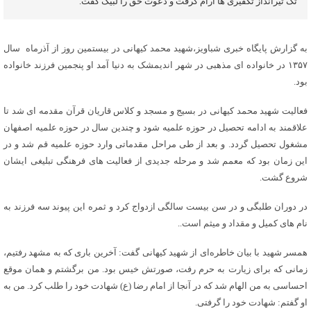
تک تیرانداز تکفیری ها آرام گرفت و دعوت حق را لبیک گفت.
به گزارش پایگاه خبری شباویز،شهید محمد کیهانی در بیستمین روز از آذرماه سال
۱۳۵۷ در خانواده ای مذهبی در شهر اندیمشک به دنیا آمد او پنجمین فرزند خانواده
بود.
فعالیت شهید محمد کیهانی در بسیج و مسجد و کلاس قاریان قرآن مقدمه ای شد تا
علاقمند به ادامه تحصیل در حوزه علمیه شود و چندین سال در حوزه علمیه اصفهان
مشغول تحصیل گردد. و بعد از طی مراحل مقدماتی وارد حوزه علمیه قم شد و در
این زمان بود که معمم شد و مرحله جدیدی از فعالیت های فرهنگی تبلیغی ایشان
شروع گشت.
در دوران طلبگی و در سن بیست سالگی ازدواج کرد و ثمره این پیوند سه فرزند به
‌نام ‌های کمیل و مقداد و میثم است..
همسر شهید با بیان خاطره‌ای از شهید کیهانی گفت: آخرین باری که به مشهد رفتیم،
زمانی که برای زیارت به حرم رفت، صورتش خیس بود. من برگشتم و همان موقع
احساسی به من الهام شد که در آنجا از امام رضا (ع) شهادت خود را طلب کرد. من به
او گفتم: شهادت خود را گرفتی.