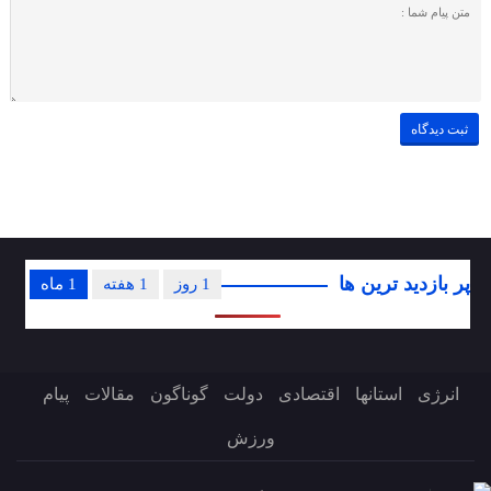
پر بازدید ترین ها
1 روز
1 هفته
1 ماه
انرژی
استانها
اقتصادی
دولت
گوناگون
مقالات
پیام
ورزش