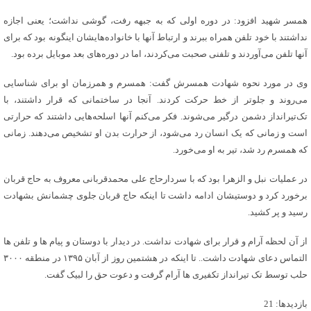
همسر شهید افزود: در دوره اولی که به جبهه رفت، گوشی نداشت؛ یعنی اجازه
نداشتند با خود تلفن همراه ببرند و ارتباط آنها با خانواده‌هایشان اینگونه بود که برای
آنها تلفن می‌آوردند و تلفنی صحبت می‌کردند، اما در دوره‌های بعد موبایل برده بود.
وی در مورد نحوه شهادت همسرش گفت: همسرم و همرزمان او برای شناسایی
می‌روند و جلوتر از خط حرکت کردند. آنجا در ساختمانی که قرار داشتند، با
تک‌تیرانداز دشمن درگیر می‌شوند. فکر می‌کنم آنها اسلحه‌هایی داشتند که حرارتی
است و زمانی که یک انسان رد می‌شود، از حرارت بدن او تشخیص می‌دهند. زمانی
که همسرم رد شد، تیر به او می‌خورد.
در عملیات نبل و الزهرا بود که با سردارحاج علی محمدقربانی معروف به حاج قربان
برخورد کرد و دوستیشان ادامه داشت تا اینکه حاج قربان جلوی چشمانش بشهادت
رسید و پر کشید.
از آن لحظه آرام و قرار برای شهادت نداشت. در دیدار با دوستان و پیام ها و تلفن ها
التماس دعای شهادت داشت.. تا اینکه در هشتمین روز از آبان ۱۳۹۵ در منطقه ۳۰۰۰
حلب توسط تک تیرانداز تکفیری ها آرام گرفت و دعوت حق را لبیک گفت.
بازدیدها: 21