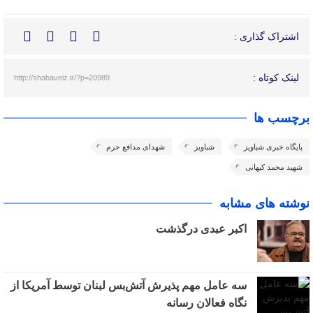
اشتراک گذاری :
لینک کوتاه :
http://shabaveiz.ir/?p=20989
برچسب ها
پایگاه خبری شباویز
شباویز
شهدای مدافع حرم
شهید محمد کیهانی
نوشته های مشابه
اکبر عبدی درگذشت
سه عامل مهم پذیرش آتش‌بس لبنان توسط آمریکا از
نگاه فعالان رسانه