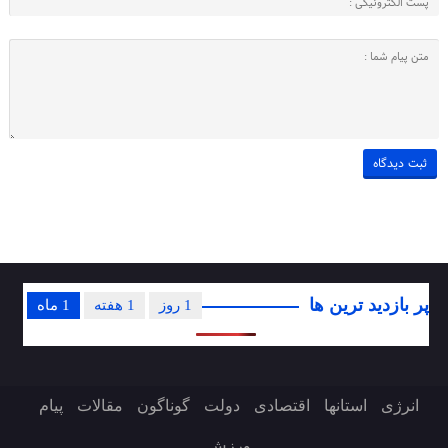
پر بازدید ترین ها
1 روز
1 هفته
1 ماه
انرژی
استانها
اقتصادی
دولت
گوناگون
مقالات
پیام
ورزش