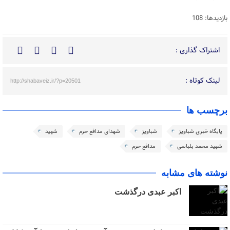
بازدیدها: 108
اشتراک گذاری :
لینک کوتاه :
http://shabaveiz.ir/?p=20501
برچسب ها
پایگاه خبری شباویز
شباویز
شهدای مدافع حرم
شهید
شهید محمد بلباسی
مدافع حرم
نوشته های مشابه
اکبر عبدی درگذشت