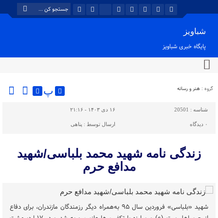
شباویز
پایگاه خبری شباویز
گروه :
هنر و رسانه
پ
شناسه :
20501
۱۶ دی ۱۴۰۳ - ۲۱:۱۶
۰
دیدگاه
ارسال توسط :
پناهی
زندگی نامه شهید محمد بلباسی/شهید
مدافع حرم
شهید «بلباسی» فروردین سال ۹۵ به‌همراه دیگر رزمندگان مازندران، برای دفاع