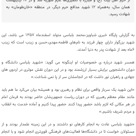
از حرم اهل بیت (ع) و مبارزه با تکفیری‌ها عازم سوریه شد و در ۱۷ اردیبهشت
همان سال، به‌همراه ۱۲ شهید مدافع حرم دیگر، در منطقه «خان‌طومان» به
شهادت رسید.
به گزارش پایگاه خبری شباویز،محمد بلباسی متولد اسفندماه ۱۳۵۷ می باشد، این
شهید بزرگوار دارای چهار فرزند به نام‌های فاطمه،مهدی،حسن و زینب است که زینب
۶ماه بعد از شهادت پدر به دنیا آمدند.
همسر شهید درباره ی خصوصیات او اینگونه می گوید: «شهید بلباسی دانشگاه و
دوران دانشجویی برایش بسیار ارزشمند بود و در این دوران نقش موثری در اردوی های
جهادی و راهیان نور داشت که در انجامشان سر از پا نمی شناخت.»
«این شهید یک سرباز واقعی برای نظام و رهبری بود و همیشه بیان می‌کرد ما هم باید
مانند مقام معظم رهبری که در دوران ریاست جمهوریشان حاضر بودند به فرمان امام
در هر مکانی که لازم باشد حضور پیدا کنند حضور پیدا کنیم و آماده خدمت به انقلاب
و مردم شریف باشیم.»
«شهید بلباسی عادت به انجام کارهای نو داشتند و در این زمینه علمدار بودند و از
مسئولان خواست تا در دانشگاه‌ها فعالیت‌های فرهنگی قوی‌تری انجام شود و با انجام