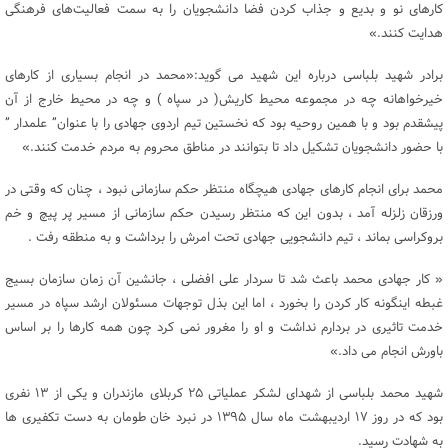
کارهای نو و بدیع و جذاب کردن فضا دانشجویان را به سمت فعالیت‌های فرهنگی
هدایت کنند.»
برادر شهید بلباسی درباره این شهید می گوید:«محمد در انجام بسیاری از کارهای
خیرخواهانه چه در مجموعه محیط کاریش( در سپاه ) و چه در محیط خارج از آن
پیشقدم بود و با همین روحیه بود که نخستین تیم اردوی جهادی را با عنوان” علمدار ”
با حضور دانشجویان تشکیل داد تا بتوانند در مناطق محروم به مردم خدمت کنند.»
محمد برای انجام کارهای جهادی هیچگاه منتظر حکم سازمانی نبود ، چنان که وقتی در
ورزقان زلزله آمد ، بدون این که منتظر رسیدن حکم سازمانی از مسیر پر پیچ و خم
بروکراسی بماند ، تیم دانشجویی جهادی تحت امرش را برداشت و به منطقه رفت .
« کار جهادی محمد باعث شد تا سردار علی افضلی ، جانشین آن زمان سازمان بسیج
غبطه اینگونه کار کردن را بخورد ، اما این بذل توجهات مسئولان ارشد سپاه در مسیر
خدمت تاثیری در بردارم نداشت و او را مغرور نمی کرد چون همه کارها را بر اساس
باورش انجام می داد.»
شهید محمد بلباسی از شهدای لشکر عملیاتی ۲۵ کربلای مازندران و یکی از ۱۳ نفری
بود که در روز ۱۷ اردیبهشت ماه سال ۱۳۹۵ در نبرد خان طومان به دست تکفیری ها
به شهادت رسید.